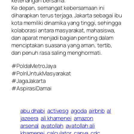
ketenangan bersama.
Ke depan, semangat kebersamaan ini
diharapkan terus terjaga. Jakarta sebagai ibu
kota memiliki dinamika yang tinggi, sehingga
kolaborasi antara masyarakat, mahasiswa,
dan aparat menjadi bagian penting dalam
menciptakan suasana yang aman, tertib,
dan penuh rasa saling menghormati.
#PoldaMetroJaya
#PolriUntukMasyarakat
#JagaJakarta
#AspirasiDamai
abu dhabi
activesg
agoda
airbnb
al
jazeera
ali khamenei
amazon
arsenal
ayatollah
ayatollah ali
khamenei
calculator
canva
cdc