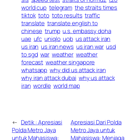
world cup
telegram
the straits times
tiktok
toto
toto results
traffic
translate
translate english to
chinese
trump
u.s. embassy doha
uae
ufc
uniqlo
uob
us attack iran
us iran
us iran news
us iran war
usd
to sgd
war
weather
weather
forecast
weather singapore
whatsapp
why did us attack iran
why iran attack dubai
why us attack
iran
wordle
world map
←
Detik : Apresiasi
Apresiasi Dari Polda
Polda Metro Jaya
Metro Jaya untuk
untuk Mahasiswa:
Mahasiswa: Menjaga