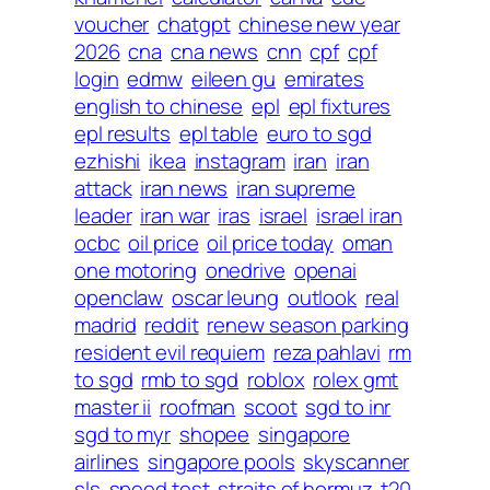
voucher
chatgpt
chinese new year
2026
cna
cna news
cnn
cpf
cpf
login
edmw
eileen gu
emirates
english to chinese
epl
epl fixtures
epl results
epl table
euro to sgd
ezhishi
ikea
instagram
iran
iran
attack
iran news
iran supreme
leader
iran war
iras
israel
israel iran
ocbc
oil price
oil price today
oman
one motoring
onedrive
openai
openclaw
oscar leung
outlook
real
madrid
reddit
renew season parking
resident evil requiem
reza pahlavi
rm
to sgd
rmb to sgd
roblox
rolex gmt
master ii
roofman
scoot
sgd to inr
sgd to myr
shopee
singapore
airlines
singapore pools
skyscanner
sls
speed test
straits of hormuz
t20