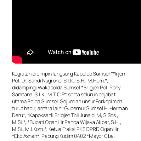
Kegiatan dipimpin langsung Kapolda Sumsel **Irjen
Pol. Dr. Sandi Nugroho, S.I.K., S.H., M.Hum.*,
didampingi Wakapolda Sumsel *Brigjen Pol. Rony
Samtana, S.I.K., M.T.C.P.* serta seluruh pejabat
utama Polda Sumsel. Sejumlah unsur Forkopimda
turut hadir, antara lain *Gubernur Sumsel H. Herman
Deru*, *Kapoksahli Brigjen TNI Junaidi M, S.Sos.,
M.Si.*, *Bupati Ogan Ilir Panca Wijaya Akbar, S.H.,
M.Si., M.I.Kom.*, Ketua Fraksi PKS DPRD Ogan Ilir
*Eko Asnan*, Pabung Kodim 0402 *Mayor Cba.