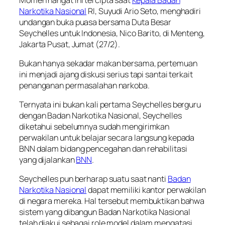
Narkotika Nasional
RI, Suyudi Ario Seto, menghadiri
undangan buka puasa bersama Duta Besar
Seychelles untuk Indonesia, Nico Barito, di Menteng,
Jakarta Pusat, Jumat (27/2).
Bukan hanya sekadar makan bersama, pertemuan
ini menjadi ajang diskusi serius tapi santai terkait
penanganan permasalahan narkoba.
Ternyata ini bukan kali pertama Seychelles berguru
dengan Badan Narkotika Nasional, Seychelles
diketahui sebelumnya sudah mengirimkan
perwakilan untuk belajar secara langsung kepada
BNN dalam bidang pencegahan dan rehabilitasi
yang dijalankan
BNN
.
Seychelles pun berharap suatu saat nanti
Badan
Narkotika Nasional
dapat memiliki kantor perwakilan
di negara mereka. Hal tersebut membuktikan bahwa
sistem yang dibangun Badan Narkotika Nasional
telah diakui sebagai role model dalam mengatasi