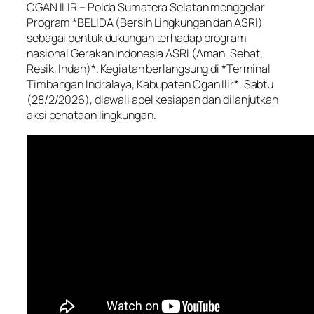
OGAN ILIR – Polda Sumatera Selatan menggelar
Program *BELIDA (Bersih Lingkungan dan ASRI)
sebagai bentuk dukungan terhadap program
nasional Gerakan Indonesia ASRI (Aman, Sehat,
Resik, Indah)*. Kegiatan berlangsung di *Terminal
Timbangan Indralaya, Kabupaten Ogan Ilir*, Sabtu
(28/2/2026), diawali apel kesiapan dan dilanjutkan
aksi penataan lingkungan.