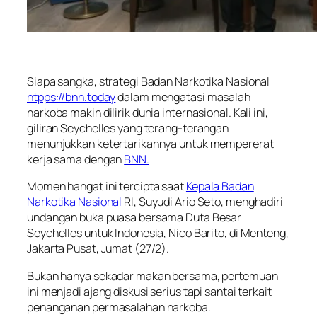
Siapa sangka, strategi Badan Narkotika Nasional
htpps://bnn.today
dalam mengatasi masalah
narkoba makin dilirik dunia internasional. Kali ini,
giliran Seychelles yang terang-terangan
menunjukkan ketertarikannya untuk mempererat
kerja sama dengan
BNN.
Momen hangat ini tercipta saat
Kepala Badan
Narkotika Nasional
RI, Suyudi Ario Seto, menghadiri
undangan buka puasa bersama Duta Besar
Seychelles untuk Indonesia, Nico Barito, di Menteng,
Jakarta Pusat, Jumat (27/2).
Bukan hanya sekadar makan bersama, pertemuan
ini menjadi ajang diskusi serius tapi santai terkait
penanganan permasalahan narkoba.