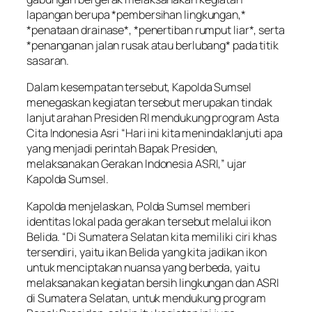
lapangan berupa *pembersihan lingkungan,*
*penataan drainase*, *penertiban rumput liar*, serta
*penanganan jalan rusak atau berlubang* pada titik
sasaran.
Dalam kesempatan tersebut, Kapolda Sumsel
menegaskan kegiatan tersebut merupakan tindak
lanjut arahan Presiden RI mendukung program Asta
Cita Indonesia Asri “Hari ini kita menindaklanjuti apa
yang menjadi perintah Bapak Presiden,
melaksanakan Gerakan Indonesia ASRI,” ujar
Kapolda Sumsel.
Kapolda menjelaskan, Polda Sumsel memberi
identitas lokal pada gerakan tersebut melalui ikon
Belida. “Di Sumatera Selatan kita memiliki ciri khas
tersendiri, yaitu ikan Belida yang kita jadikan ikon
untuk menciptakan nuansa yang berbeda, yaitu
melaksanakan kegiatan bersih lingkungan dan ASRI
di Sumatera Selatan, untuk mendukung program