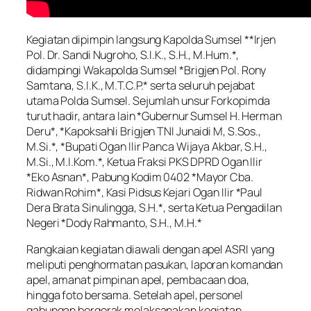
Kegiatan dipimpin langsung Kapolda Sumsel **Irjen
Pol. Dr. Sandi Nugroho, S.I.K., S.H., M.Hum.*,
didampingi Wakapolda Sumsel *Brigjen Pol. Rony
Samtana, S.I.K., M.T.C.P.* serta seluruh pejabat
utama Polda Sumsel. Sejumlah unsur Forkopimda
turut hadir, antara lain *Gubernur Sumsel H. Herman
Deru*, *Kapoksahli Brigjen TNI Junaidi M, S.Sos.,
M.Si.*, *Bupati Ogan Ilir Panca Wijaya Akbar, S.H.,
M.Si., M.I.Kom.*, Ketua Fraksi PKS DPRD Ogan Ilir
*Eko Asnan*, Pabung Kodim 0402 *Mayor Cba.
Ridwan Rohim*, Kasi Pidsus Kejari Ogan Ilir *Paul
Dera Brata Sinulingga, S.H.*, serta Ketua Pengadilan
Negeri *Dody Rahmanto, S.H., M.H.*
Rangkaian kegiatan diawali dengan apel ASRI yang
meliputi penghormatan pasukan, laporan komandan
apel, amanat pimpinan apel, pembacaan doa,
hingga foto bersama. Setelah apel, personel
gabungan bergerak melaksanakan kegiatan