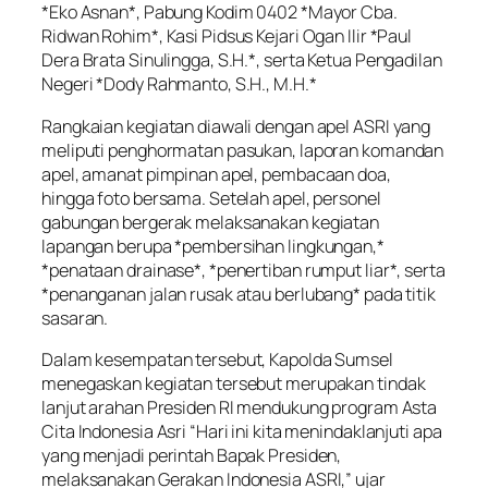
*Eko Asnan*, Pabung Kodim 0402 *Mayor Cba.
Ridwan Rohim*, Kasi Pidsus Kejari Ogan Ilir *Paul
Dera Brata Sinulingga, S.H.*, serta Ketua Pengadilan
Negeri *Dody Rahmanto, S.H., M.H.*
Rangkaian kegiatan diawali dengan apel ASRI yang
meliputi penghormatan pasukan, laporan komandan
apel, amanat pimpinan apel, pembacaan doa,
hingga foto bersama. Setelah apel, personel
gabungan bergerak melaksanakan kegiatan
lapangan berupa *pembersihan lingkungan,*
*penataan drainase*, *penertiban rumput liar*, serta
*penanganan jalan rusak atau berlubang* pada titik
sasaran.
Dalam kesempatan tersebut, Kapolda Sumsel
menegaskan kegiatan tersebut merupakan tindak
lanjut arahan Presiden RI mendukung program Asta
Cita Indonesia Asri “Hari ini kita menindaklanjuti apa
yang menjadi perintah Bapak Presiden,
melaksanakan Gerakan Indonesia ASRI,” ujar