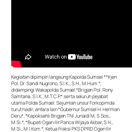
Kegiatan dipimpin langsung Kapolda Sumsel **Irjen
Pol. Dr. Sandi Nugroho, S.I.K., S.H., M.Hum.*,
didampingi Wakapolda Sumsel *Brigjen Pol. Rony
Samtana, S.I.K., M.T.C.P.* serta seluruh pejabat
utama Polda Sumsel. Sejumlah unsur Forkopimda
turut hadir, antara lain *Gubernur Sumsel H. Herman
Deru*, *Kapoksahli Brigjen TNI Junaidi M, S.Sos.,
M.Si.*, *Bupati Ogan Ilir Panca Wijaya Akbar, S.H.,
M.Si., M.I.Kom.*, Ketua Fraksi PKS DPRD Ogan Ilir