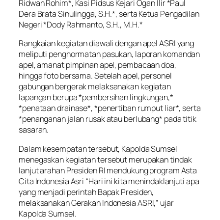
Ridwan Rohim*, Kasi Pidsus Kejari Ogan Ilir *Paul
Dera Brata Sinulingga, S.H.*, serta Ketua Pengadilan
Negeri *Dody Rahmanto, S.H., M.H.*
Rangkaian kegiatan diawali dengan apel ASRI yang
meliputi penghormatan pasukan, laporan komandan
apel, amanat pimpinan apel, pembacaan doa,
hingga foto bersama. Setelah apel, personel
gabungan bergerak melaksanakan kegiatan
lapangan berupa *pembersihan lingkungan,*
*penataan drainase*, *penertiban rumput liar*, serta
*penanganan jalan rusak atau berlubang* pada titik
sasaran.
Dalam kesempatan tersebut, Kapolda Sumsel
menegaskan kegiatan tersebut merupakan tindak
lanjut arahan Presiden RI mendukung program Asta
Cita Indonesia Asri “Hari ini kita menindaklanjuti apa
yang menjadi perintah Bapak Presiden,
melaksanakan Gerakan Indonesia ASRI,” ujar
Kapolda Sumsel.