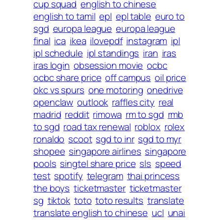
cup squad
english to chinese
english to tamil
epl
epl table
euro to
sgd
europa league
europa league
final
ica
ikea
ilovepdf
instagram
ipl
ipl schedule
ipl standings
iran
iras
iras login
obsession movie
ocbc
ocbc share price
off campus
oil price
okc vs spurs
one motoring
onedrive
openclaw
outlook
raffles city
real
madrid
reddit
rimowa
rm to sgd
rmb
to sgd
road tax renewal
roblox
rolex
ronaldo
scoot
sgd to inr
sgd to myr
shopee
singapore airlines
singapore
pools
singtel share price
sls
speed
test
spotify
telegram
thai princess
the boys
ticketmaster
ticketmaster
sg
tiktok
toto
toto results
translate
translate english to chinese
ucl
unai