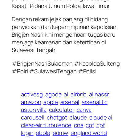
Kasat I Pidana Umum Polda Jawa Timur.
Dengan rekam jejak panjang di bidang
penyidikan dan kepemimpinan kepolisian,
Brigjen Nasri kini mengemban tugas baru
menjaga keamanan dan ketertiban di
Sulawesi Tengah.
#BrigjenNasriSulaeman #KapoldaSulteng
#Polri #SulawesiTengah #Polisi
activesg
agoda
ai
airbnb
al nassr
amazon
apple
arsenal
arsenal f.c
aston villa
calculator
canva
carousell
chatgpt
claude
claude ai
clear-air turbulence
cna
cpf
cpf
login
ebola
edmw
england world