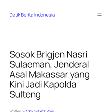
Skip
to
Detik Berita Indonesia
content
Sosok Brigjen Nasri
Sulaeman, Jenderal
Asal Makassar yang
Kini Jadi Kapolda
Sulteng
Written by
Admin
in
Detik Polisi