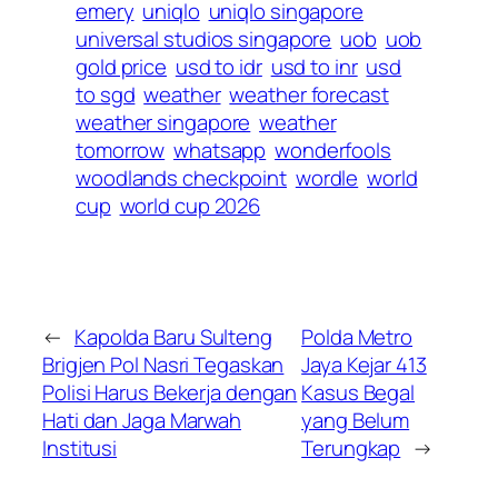
emery
uniqlo
uniqlo singapore
universal studios singapore
uob
uob
gold price
usd to idr
usd to inr
usd
to sgd
weather
weather forecast
weather singapore
weather
tomorrow
whatsapp
wonderfools
woodlands checkpoint
wordle
world
cup
world cup 2026
←
Kapolda Baru Sulteng
Polda Metro
Brigjen Pol Nasri Tegaskan
Jaya Kejar 413
Polisi Harus Bekerja dengan
Kasus Begal
Hati dan Jaga Marwah
yang Belum
Institusi
Terungkap
→