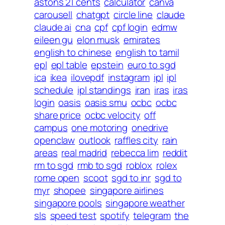
astons 21 cents
calculator
canva
carousell
chatgpt
circle line
claude
claude ai
cna
cpf
cpf login
edmw
eileen gu
elon musk
emirates
english to chinese
english to tamil
epl
epl table
epstein
euro to sgd
ica
ikea
ilovepdf
instagram
ipl
ipl
schedule
ipl standings
iran
iras
iras
login
oasis
oasis smu
ocbc
ocbc
share price
ocbc velocity
off
campus
one motoring
onedrive
openclaw
outlook
raffles city
rain
areas
real madrid
rebecca lim
reddit
rm to sgd
rmb to sgd
roblox
rolex
rome open
scoot
sgd to inr
sgd to
myr
shopee
singapore airlines
singapore pools
singapore weather
sls
speed test
spotify
telegram
the