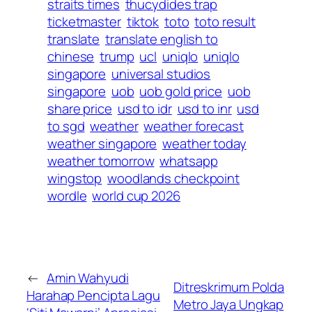
straits times
thucydides trap
ticketmaster
tiktok
toto
toto result
translate
translate english to
chinese
trump
ucl
uniqlo
uniqlo
singapore
universal studios
singapore
uob
uob gold price
uob
share price
usd to idr
usd to inr
usd
to sgd
weather
weather forecast
weather singapore
weather today
weather tomorrow
whatsapp
wingstop
woodlands checkpoint
wordle
world cup 2026
←
Amin Wahyudi
Ditreskrimum Polda
Harahap Pencipta Lagu
Metro Jaya Ungkap