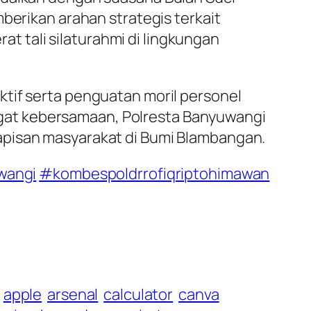
berikan arahan strategis terkait
 tali silaturahmi di lingkungan
tif serta penguatan moril personel
gat kebersamaan, Polresta Banyuwangi
apisan masyarakat di Bumi Blambangan.
wangi
#kombespoldrrofiqriptohimawan
apple
arsenal
calculator
canva