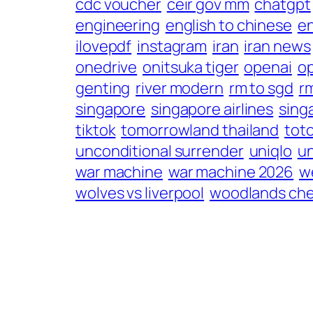
cdc voucher
ceir gov mm
chatgpt
engineering
english to chinese
en
ilovepdf
instagram
iran
iran news
onedrive
onitsuka tiger
openai
o
genting
river modern
rm to sgd
r
singapore
singapore airlines
sing
tiktok
tomorrowland thailand
tot
unconditional surrender
uniqlo
un
war machine
war machine 2026
w
wolves vs liverpool
woodlands che