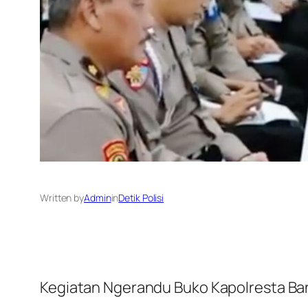
Written by
Admin
in
Detik Polisi
Kegiatan Ngerandu Buko Kapolresta B