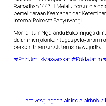
Ramadhan 1447 H. Melalui forum dialogis
pemeliharaan Keamanan dan Ketertiban 
internal Polresta Banyuwangi.
Momentum Ngerandu Buko ini juga dimanf
dalam menjalankan tugas pelayanan ma
berkomitmen untuk terus mewujudkan si
#PolriUntukMasyarakat
#PoldaJatim
#
1 d
activesg
agoda
air india
airbnb
al