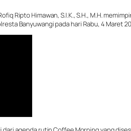
ofiq Ripto Himawan, S.I.K., S.H., M.H. memim
lresta Banyuwangi pada hari Rabu, 4 Maret 2
i dari agenda rutin Coffee Morning yang dise