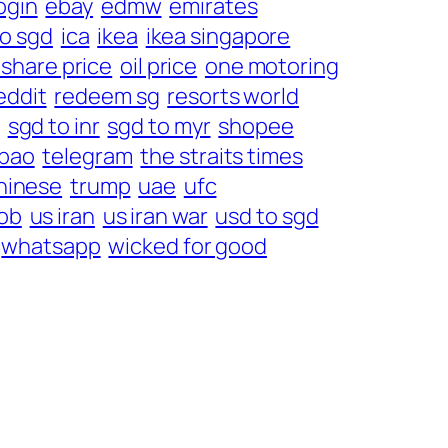
ogin
ebay
edmw
emirates
to sgd
ica
ikea
ikea singapore
share price
oil price
one motoring
eddit
redeem sg
resorts world
sgd to inr
sgd to myr
shopee
bao
telegram
the straits times
chinese
trump
uae
ufc
ob
us iran
us iran war
usd to sgd
whatsapp
wicked for good