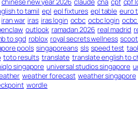
chinese new year 2026
claude
cna
cpf
cpf l
glish to tamil
epl
epl fixtures
epl table
euro 
iran war
iras
iras login
ocbc
ocbc login
ocbc 
penclaw
outlook
ramadan 2026
real madrid
r
mb to sgd
roblox
royal secrets wellness
scoot
apore pools
singaporeans
sls
speed test
tao
o
toto results
translate
translate english to 
iqlo singapore
universal studios singapore
u
eather
weather forecast
weather singapore
ckpoint
wordle