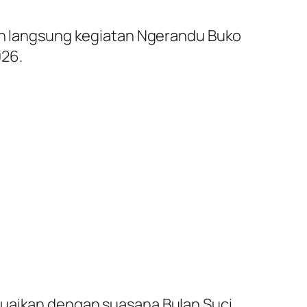
pin langsung kegiatan Ngerandu Buko
026.
suaikan dengan suasana Bulan Suci