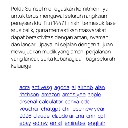
Polda Sumsel menegaskan komitmennya
untuk terus mengawal seluruh rangkaian
perayaan Idul Fitri 1447 Hijriah, termasuk fase
arus balik, guna memastikan masyarakat
dapat beraktivitas dengan aman, nyaman,
dan lancar. Upaya ini sejalan dengan tujuan
mewujudkan mudik yang aman, perjalanan
yang lancar, serta kebahagiaan bagi seluruh
keluarga
acra
activesg
agoda
ai
airbnb
alan
ritchson
amazon
amos yee
apple
arsenal
calculator
canva
cdc
voucher
chatgpt
chinese new year
2026
claude
claude ai
cna
cnn
cpf
ebay
edmw
email
emirates
english