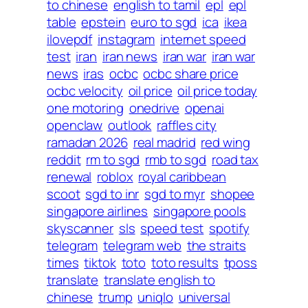
to chinese
english to tamil
epl
epl
table
epstein
euro to sgd
ica
ikea
ilovepdf
instagram
internet speed
test
iran
iran news
iran war
iran war
news
iras
ocbc
ocbc share price
ocbc velocity
oil price
oil price today
one motoring
onedrive
openai
openclaw
outlook
raffles city
ramadan 2026
real madrid
red wing
reddit
rm to sgd
rmb to sgd
road tax
renewal
roblox
royal caribbean
scoot
sgd to inr
sgd to myr
shopee
singapore airlines
singapore pools
skyscanner
sls
speed test
spotify
telegram
telegram web
the straits
times
tiktok
toto
toto results
tposs
translate
translate english to
chinese
trump
uniqlo
universal