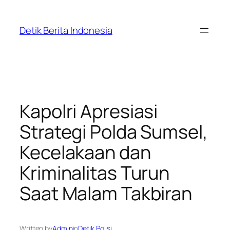
Skip
to
Detik Berita Indonesia
content
Kapolri Apresiasi
Strategi Polda Sumsel,
Kecelakaan dan
Kriminalitas Turun
Saat Malam Takbiran
Written by
Admin
in
Detik Polisi