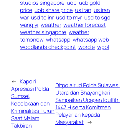
studios singapore
uob
uob gold
price
uob share price
us iran
us iran
war
usd to inr
usd to myr
usd to sgd
wang yi
weather
weather forecast
weather singapore
weather
tomorrow
whatsapp
whatsapp web
woodlands checkpoint
wordle
wpol
←
Kapolri
Ditpolairud Polda Sulawesi
Apresiasi Polda
Utara dan Bhayangkari
Sumsel,
Sampaikan Ucapan Idulfitri
Kecelakaan dan
1447 H serta Komitmen
Kriminalitas Turun
Pelayanan kepada
Saat Malam
Masyarakat
→
Takbiran