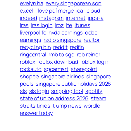
evelyn ha
every singaporean son
excel
i love pdf merge
ica
icloud
indeed
instagram
internet
ipps-a
iras
iras login
iroz
ite
itunes
liverpool fc
nvda earnings
ocbc
earnings
radio singapore
realtor
recycling bin
reddit
redfin
ringcentral
rmb to sgd
rob reiner
roblox
roblox download
roblox login
rockauto
sgcarmart
sharepoint
shopee
singapore airlines
singapore
pools
singapore public holidays 2026
sls
sls login
snipping tool
spotify
state of union address 2026
steam
straits times
trump news
wordle
answer today