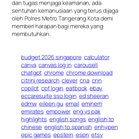
dan tugas menjaga keamanan, ada
sentuhan kemanusiaan yang terus dijaga
oleh Polres Metro Tangerang Kota demi
memberi harapan bagi mereka yang
membutuhkan.
budget 2026 singapore
calculator
canva
canvas log in
carousell
chatgpt
chrome
chrome download
citrini research
clever
cna
cnn
copilot
cpf login
eatbook
ebay
eccaresuite sso login
ed sheeran
edmw
eileen gu
email
eminem
emirates
empower
eng vs pak
highlights
english songs
english to
chinese
english to spanish
enhypen
epic games
epstein
espn
etsy