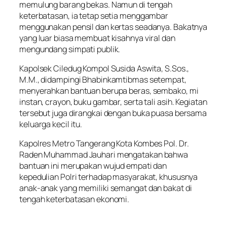
memulung barang bekas. Namun di tengah
keterbatasan, ia tetap setia menggambar
menggunakan pensil dan kertas seadanya. Bakatnya
yang luar biasa membuat kisahnya viral dan
mengundang simpati publik.
Kapolsek Ciledug Kompol Susida Aswita, S.Sos.,
M.M., didampingi Bhabinkamtibmas setempat,
menyerahkan bantuan berupa beras, sembako, mi
instan, crayon, buku gambar, serta tali asih. Kegiatan
tersebut juga dirangkai dengan buka puasa bersama
keluarga kecil itu.
Kapolres Metro Tangerang Kota Kombes Pol. Dr.
Raden Muhammad Jauhari mengatakan bahwa
bantuan ini merupakan wujud empati dan
kepedulian Polri terhadap masyarakat, khususnya
anak-anak yang memiliki semangat dan bakat di
tengah keterbatasan ekonomi.