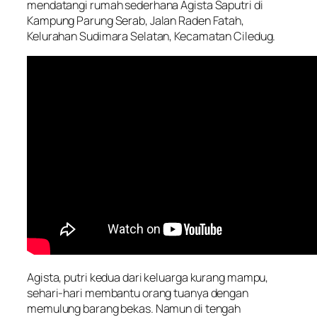
mendatangi rumah sederhana Agista Saputri di
Kampung Parung Serab, Jalan Raden Fatah,
Kelurahan Sudimara Selatan, Kecamatan Ciledug.
Agista, putri kedua dari keluarga kurang mampu,
sehari-hari membantu orang tuanya dengan
memulung barang bekas. Namun di tengah