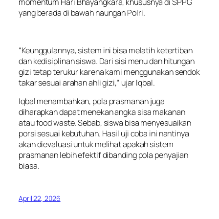
momentum Hari Bhayangkara, khususnya di SPPG
yang berada di bawah naungan Polri.
“Keunggulannya, sistem ini bisa melatih ketertiban
dan kedisiplinan siswa. Dari sisi menu dan hitungan
gizi tetap terukur karena kami menggunakan sendok
takar sesuai arahan ahli gizi,” ujar Iqbal.
Iqbal menambahkan, pola prasmanan juga
diharapkan dapat menekan angka sisa makanan
atau food waste. Sebab, siswa bisa menyesuaikan
porsi sesuai kebutuhan. Hasil uji coba ini nantinya
akan dievaluasi untuk melihat apakah sistem
prasmanan lebih efektif dibanding pola penyajian
biasa.
April 22, 2026