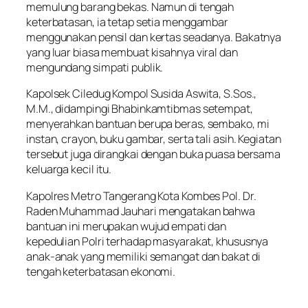
memulung barang bekas. Namun di tengah
keterbatasan, ia tetap setia menggambar
menggunakan pensil dan kertas seadanya. Bakatnya
yang luar biasa membuat kisahnya viral dan
mengundang simpati publik.
Kapolsek Ciledug Kompol Susida Aswita, S.Sos.,
M.M., didampingi Bhabinkamtibmas setempat,
menyerahkan bantuan berupa beras, sembako, mi
instan, crayon, buku gambar, serta tali asih. Kegiatan
tersebut juga dirangkai dengan buka puasa bersama
keluarga kecil itu.
Kapolres Metro Tangerang Kota Kombes Pol. Dr.
Raden Muhammad Jauhari mengatakan bahwa
bantuan ini merupakan wujud empati dan
kepedulian Polri terhadap masyarakat, khususnya
anak-anak yang memiliki semangat dan bakat di
tengah keterbatasan ekonomi.