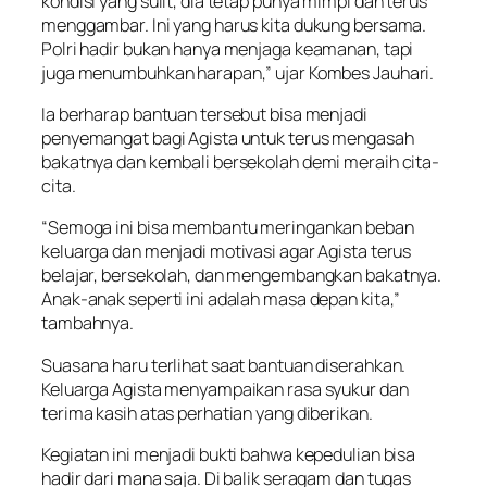
kondisi yang sulit, dia tetap punya mimpi dan terus
menggambar. Ini yang harus kita dukung bersama.
Polri hadir bukan hanya menjaga keamanan, tapi
juga menumbuhkan harapan,” ujar Kombes Jauhari.
Ia berharap bantuan tersebut bisa menjadi
penyemangat bagi Agista untuk terus mengasah
bakatnya dan kembali bersekolah demi meraih cita-
cita.
“Semoga ini bisa membantu meringankan beban
keluarga dan menjadi motivasi agar Agista terus
belajar, bersekolah, dan mengembangkan bakatnya.
Anak-anak seperti ini adalah masa depan kita,”
tambahnya.
Suasana haru terlihat saat bantuan diserahkan.
Keluarga Agista menyampaikan rasa syukur dan
terima kasih atas perhatian yang diberikan.
Kegiatan ini menjadi bukti bahwa kepedulian bisa
hadir dari mana saja. Di balik seragam dan tugas