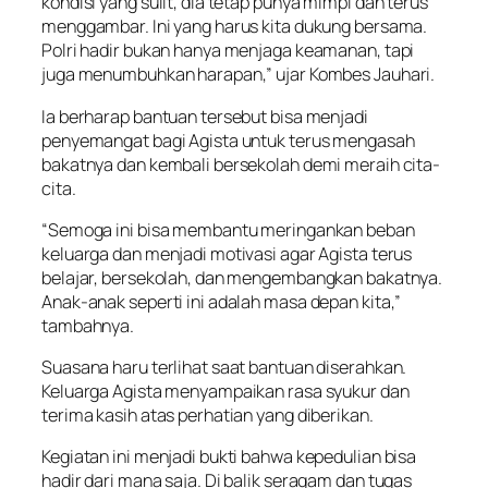
kondisi yang sulit, dia tetap punya mimpi dan terus
menggambar. Ini yang harus kita dukung bersama.
Polri hadir bukan hanya menjaga keamanan, tapi
juga menumbuhkan harapan,” ujar Kombes Jauhari.
Ia berharap bantuan tersebut bisa menjadi
penyemangat bagi Agista untuk terus mengasah
bakatnya dan kembali bersekolah demi meraih cita-
cita.
“Semoga ini bisa membantu meringankan beban
keluarga dan menjadi motivasi agar Agista terus
belajar, bersekolah, dan mengembangkan bakatnya.
Anak-anak seperti ini adalah masa depan kita,”
tambahnya.
Suasana haru terlihat saat bantuan diserahkan.
Keluarga Agista menyampaikan rasa syukur dan
terima kasih atas perhatian yang diberikan.
Kegiatan ini menjadi bukti bahwa kepedulian bisa
hadir dari mana saja. Di balik seragam dan tugas