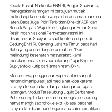
Kepala Puslab Narkotika BNN RI, Brigjen Supiyanto,
menegaskan larangan ini bertujuan mutlak
melindungi kesehatan warga dari ancaman narkoba
laten. Baca Juga: Polri Terbitkan Direktif ASRI dan
Bentuk Satgas, Wujudkan Lingkungan Aman Sehat
Resik Indah Nasional Pernyataan resmi ini
disampaikan Supiyanto saat konferensi pers di
Gedung BNN RI, Cawang, Jakarta Timur, pada hari
Rabu yang penuh dengan perhatian. “Demi
melindungi kesehatan masyarakat, kami
merekomendasikan vape dilarang,” ujar Brigjen
Supiyanto dikutip dari laman resmi BNN.
Menurutnya, penggunaan vape saat ini sangat
rentan dimanipulasi jadi media narkoba karena
sifatnya tersamarkan dari pandangan petugas
lapangan. Modus Terselubung Liquid Berbahaya
Publik sering terkecoh karena mengira seseorang
hanya menghisap rokok elektrik biasa, padahal
isinya telah dicampur dengan sabu cair mematikan.