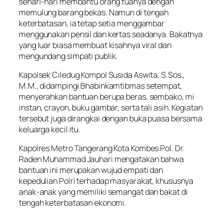
sehari-hari membantu orang tuanya dengan
memulung barang bekas. Namun di tengah
keterbatasan, ia tetap setia menggambar
menggunakan pensil dan kertas seadanya. Bakatnya
yang luar biasa membuat kisahnya viral dan
mengundang simpati publik.
Kapolsek Ciledug Kompol Susida Aswita, S.Sos.,
M.M., didampingi Bhabinkamtibmas setempat,
menyerahkan bantuan berupa beras, sembako, mi
instan, crayon, buku gambar, serta tali asih. Kegiatan
tersebut juga dirangkai dengan buka puasa bersama
keluarga kecil itu.
Kapolres Metro Tangerang Kota Kombes Pol. Dr.
Raden Muhammad Jauhari mengatakan bahwa
bantuan ini merupakan wujud empati dan
kepedulian Polri terhadap masyarakat, khususnya
anak-anak yang memiliki semangat dan bakat di
tengah keterbatasan ekonomi.