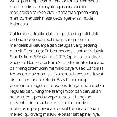
walaupun tanpa campuran narkotika. Kombinasi
risiko medis dan penyalahgunaan narkoba
menjadikan rokok elektrik ancaman ganda yang
mampu merusak masa depan generasi muda
Indonesia.
Zat kimia narkotika dalam liquid sering kali tidak
berbau menyengat, sehingga sangat efektif
mengelabui keluarga dan petugas yang sedang
patroli. Baca Juga: Dubes Indonesia untuk Malaysia
Siap Dukung SEA Games 2027, Optimis Kehadiran
Suporter Beri Energi Para Atlet Etomidate dan sabu
cair yang ditemukan memiliki daya rusak luar biasa
terhadap otak manusia jika terus dikonsumsi lewat
sistem pemanas elektrik. BNN RI berharap
pemerintah segera merespons dengan menerbitkan
regulasi baru yang melarang impor dan penjualan
seluruh jenis produk vape tersebut. Langkah
preventif dinilai jauh lebih efektif dibanding
melakukan pengawasan parsial terhadap ribuan
merek liquid yang masuk ke pasar setiap harinya.