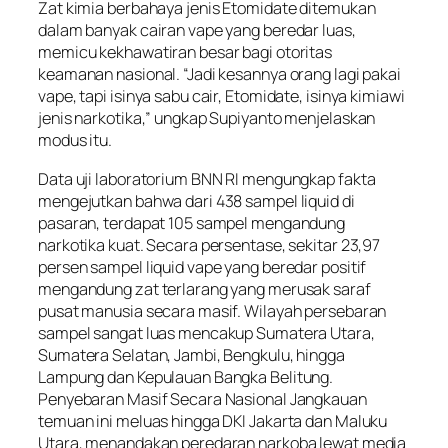
Zat kimia berbahaya jenis Etomidate ditemukan
dalam banyak cairan vape yang beredar luas,
memicu kekhawatiran besar bagi otoritas
keamanan nasional. “Jadi kesannya orang lagi pakai
vape, tapi isinya sabu cair, Etomidate, isinya kimiawi
jenis narkotika,” ungkap Supiyanto menjelaskan
modus itu.
Data uji laboratorium BNN RI mengungkap fakta
mengejutkan bahwa dari 438 sampel liquid di
pasaran, terdapat 105 sampel mengandung
narkotika kuat. Secara persentase, sekitar 23,97
persen sampel liquid vape yang beredar positif
mengandung zat terlarang yang merusak saraf
pusat manusia secara masif. Wilayah persebaran
sampel sangat luas mencakup Sumatera Utara,
Sumatera Selatan, Jambi, Bengkulu, hingga
Lampung dan Kepulauan Bangka Belitung.
Penyebaran Masif Secara Nasional Jangkauan
temuan ini meluas hingga DKI Jakarta dan Maluku
Utara, menandakan peredaran narkoba lewat media