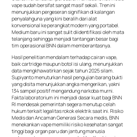
vape sudah bersifat sangat masif sekali. Tren ini
menunjukkan pergeseran signifikan di kalangan
penyalahguna yang kini beralih dari alat
konvensional ke perangkat modern yang portabel.
Medium baru ini sangat sulit diidentifikasi oleh mata
telanjang sehingga menjadi tantangan besar bagi
tim operasional BNN dalam memberantasnya.
Hasil penelitian mendalam terhadap cairan vape,
baik cartridge maupun botol isi ulang, menunjukkan
data mengkhawatirkan sejak tahun 2025 silam.
Supiyanto menuturkan hasil pengujian barang bukti
yang disita menunjukkan angka mengerikan, yakni
134 sampel positif mengandung narkoba murni.
Fakta laboratorium ini menjadi dasar kuat bagi BNN
RI mendesak pemerintah segera menutup celah
hukum terkait legalitas rokok elektrik saat ini. Risiko
Medis dan Ancaman Generasi Secara medis, BNN
menekankan vape memiliki risiko kesehatan sangat
tinggi bagi organ paru dan jantung manusia