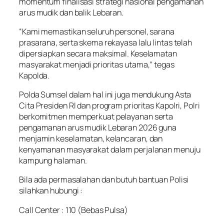
momentum finalisasi strategi nasional pengamanan
arus mudik dan balik Lebaran.
“Kami memastikan seluruh personel, sarana
prasarana, serta skema rekayasa lalu lintas telah
dipersiapkan secara maksimal. Keselamatan
masyarakat menjadi prioritas utama,” tegas
Kapolda.
Polda Sumsel dalam hal ini juga mendukung Asta
Cita Presiden RI dan program prioritas Kapolri, Polri
berkomitmen memperkuat pelayanan serta
pengamanan arus mudik Lebaran 2026 guna
menjamin keselamatan, kelancaran, dan
kenyamanan masyarakat dalam perjalanan menuju
kampung halaman.
Bila ada permasalahan dan butuh bantuan Polisi
silahkan hubungi :
Call Center : 110 (Bebas Pulsa)