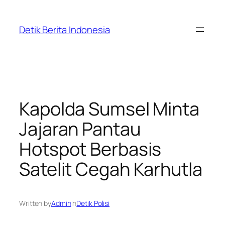
Skip
to
Detik Berita Indonesia
content
Kapolda Sumsel Minta
Jajaran Pantau
Hotspot Berbasis
Satelit Cegah Karhutla
Written by
Admin
in
Detik Polisi