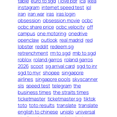
table
euro to sgd
i love pdf
ica
ikea
instagram
internet speed test
ipl
iran
iran war
iras
iras login
obsession
obsession movie
ocbc
ocbc share price
ocbc velocity
off
campus
one motoring
onedrive
openclaw
outlook
real madrid
red
lobster
reddit
redeem sg
retrenchment
rm to sgd
rmb to sgd
roblox
roland garros
roland garros
2026
scoot
sg arrival card
sgd to inr
sgd to myr
shopee
singapore
airlines
singapore pools
skyscanner
sls
speed test
telegram
the
business times
the straits times
ticketmaster
ticketmaster sg
tiktok
toto
toto results
translate
translate
english to chinese
uniqlo
universal