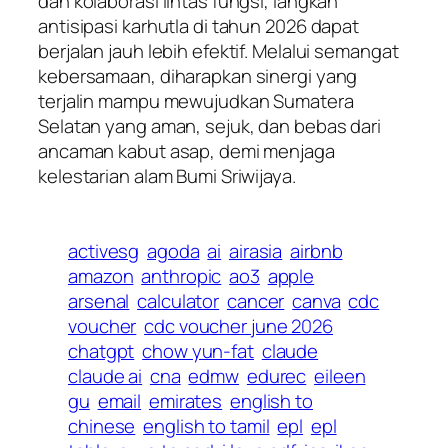
dan kolaborasi lintas fungsi, langkah
antisipasi karhutla di tahun 2026 dapat
berjalan jauh lebih efektif. Melalui semangat
kebersamaan, diharapkan sinergi yang
terjalin mampu mewujudkan Sumatera
Selatan yang aman, sejuk, dan bebas dari
ancaman kabut asap, demi menjaga
kelestarian alam Bumi Sriwijaya.
activesg
agoda
ai
airasia
airbnb
amazon
anthropic
ao3
apple
arsenal
calculator
cancer
canva
cdc
voucher
cdc voucher june 2026
chatgpt
chow yun-fat
claude
claude ai
cna
edmw
edurec
eileen
gu
email
emirates
english to
chinese
english to tamil
epl
epl