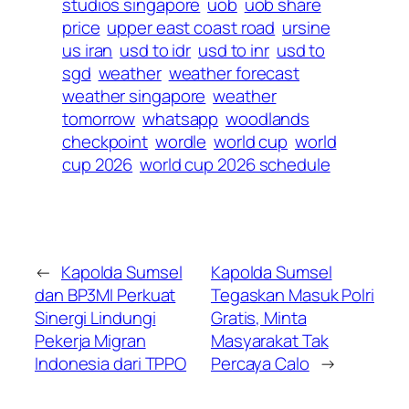
studios singapore
uob
uob share
price
upper east coast road
ursine
us iran
usd to idr
usd to inr
usd to
sgd
weather
weather forecast
weather singapore
weather
tomorrow
whatsapp
woodlands
checkpoint
wordle
world cup
world
cup 2026
world cup 2026 schedule
←
Kapolda Sumsel
Kapolda Sumsel
dan BP3MI Perkuat
Tegaskan Masuk Polri
Sinergi Lindungi
Gratis, Minta
Pekerja Migran
Masyarakat Tak
Indonesia dari TPPO
Percaya Calo
→