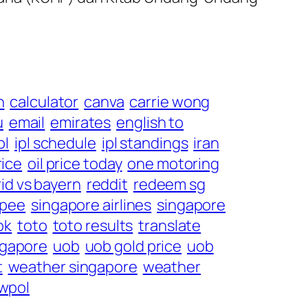
h
calculator
canva
carrie wong
u
email
emirates
english to
pl
ipl schedule
ipl standings
iran
rice
oil price today
one motoring
id vs bayern
reddit
redeem sg
pee
singapore airlines
singapore
ok
toto
toto results
translate
ngapore
uob
uob gold price
uob
t
weather singapore
weather
wpol