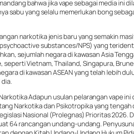
ndang bahwa jika vape sebagai media ini di
yaknya sabu yang selalu memerlukan bong seb
angan narkotika jenis baru yang semakin masi
 psychoactive substances/NPS) yang teridentif
hkan, sejumlah negara di kawasan Asia Tengg
seperti Vietnam, Thailand, Singapura, Brunei 
gara di kawasan ASEAN yang telah lebih dul
dia.
Narkotika Adapun usulan pelarangan vape in
g Narkotika dan Psikotropika yang tengah di
gislasi Nasional (Prolegnas) Prioritas 2026
emuat 64 rancangan undang-undang. Penyusuna
turan dengan Kitab Undang-Undang Hukum Pi