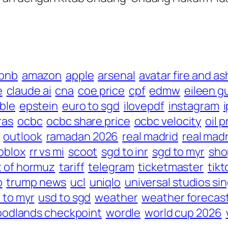
rbnb
amazon
apple
arsenal
avatar fire and as
e
claude ai
cna
coe price
cpf
edmw
eileen g
able
epstein
euro to sgd
ilovepdf
instagram
i
ras
ocbc
ocbc share price
ocbc velocity
oil p
outlook
ramadan 2026
real madrid
real madr
oblox
rr vs mi
scoot
sgd to inr
sgd to myr
sho
t of hormuz
tariff
telegram
ticketmaster
tikt
p
trump news
ucl
uniqlo
universal studios si
 to myr
usd to sgd
weather
weather forecas
odlands checkpoint
wordle
world cup 2026