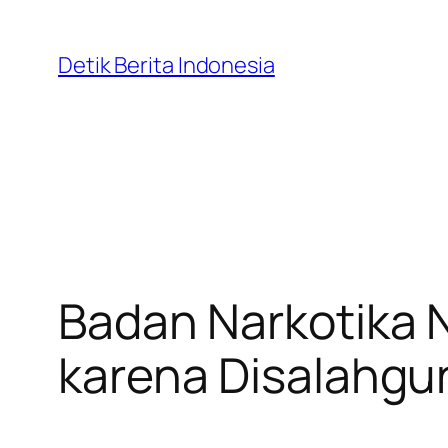
Skip
to
Detik Berita Indonesia
content
Badan Narkotika 
karena Disalahgu