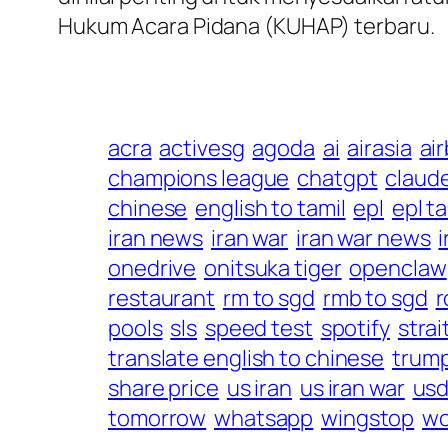
Hukum Acara Pidana (KUHAP) terbaru.
acra
activesg
agoda
ai
airasia
ai
champions league
chatgpt
claud
chinese
english to tamil
epl
epl t
iran news
iran war
iran war news
i
onedrive
onitsuka tiger
openclaw
restaurant
rm to sgd
rmb to sgd
r
pools
sls
speed test
spotify
strai
translate english to chinese
trum
share price
us iran
us iran war
usd
tomorrow
whatsapp
wingstop
wo