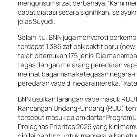
mengonsumsi zat berbahaya. “Kami mema
dapat diatasi secara signifikan, sela
jelas Suyudi.
Selain itu, BNN juga menyoroti perkemb
terdapat 1.386 zat psikoaktif baru (new
telah ditemukan 175 jenis. Dia menamba
tegas dengan melarang peredaran vape, 
melihat bagaimana ketegasan negara-ne
peredaran vape di negara mereka,” kata 
BNN usulkan larangan vape masuk RUU 
Rancangan Undang-Undang (RUU) tentan
tersebut masuk dalam daftar Program Le
Prolegnas Prioritas 2026 yang kini m
dinilai penting untuk menyesuaikan a