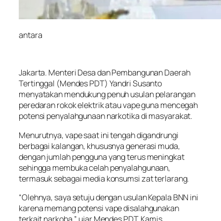
antara
Jakarta. Menteri Desa dan Pembangunan Daerah
Tertinggal (Mendes PDT) Yandri Susanto
menyatakan mendukung penuh usulan pelarangan
peredaran rokok elektrik atau vape guna mencegah
potensi penyalahgunaan narkotika di masyarakat.
Menurutnya, vape saat ini tengah digandrungi
berbagai kalangan, khususnya generasi muda,
dengan jumlah pengguna yang terus meningkat
sehingga membuka celah penyalahgunaan,
termasuk sebagai media konsumsi zat terlarang.
“Olehnya, saya setuju dengan usulan Kepala BNN ini
karena memang potensi vape disalahgunakan
terkait narkoba,” ujar Mendes PDT, Kamis