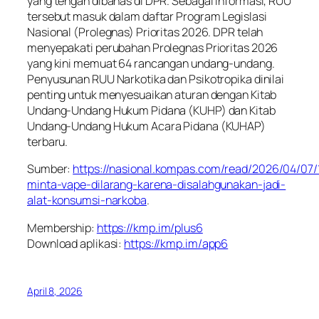
yang tengah dibahas di DPR. Sebagai informasi, RUU
tersebut masuk dalam daftar Program Legislasi
Nasional (Prolegnas) Prioritas 2026. DPR telah
menyepakati perubahan Prolegnas Prioritas 2026
yang kini memuat 64 rancangan undang-undang.
Penyusunan RUU Narkotika dan Psikotropika dinilai
penting untuk menyesuaikan aturan dengan Kitab
Undang-Undang Hukum Pidana (KUHP) dan Kitab
Undang-Undang Hukum Acara Pidana (KUHAP)
terbaru.
Sumber:
https://nasional.kompas.com/read/2026/04/07
minta-vape-dilarang-karena-disalahgunakan-jadi-
alat-konsumsi-narkoba
.
Membership:
https://kmp.im/plus6
Download aplikasi:
https://kmp.im/app6
April 8, 2026