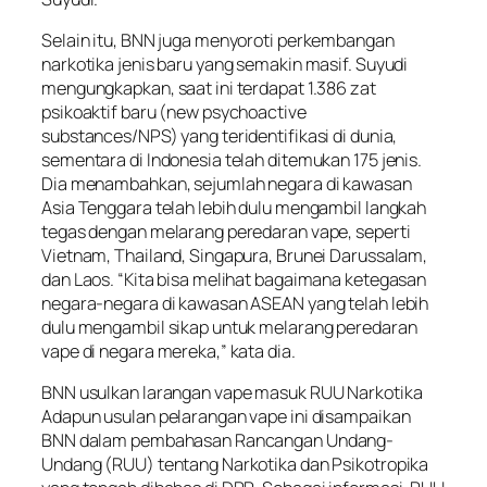
Selain itu, BNN juga menyoroti perkembangan
narkotika jenis baru yang semakin masif. Suyudi
mengungkapkan, saat ini terdapat 1.386 zat
psikoaktif baru (new psychoactive
substances/NPS) yang teridentifikasi di dunia,
sementara di Indonesia telah ditemukan 175 jenis.
Dia menambahkan, sejumlah negara di kawasan
Asia Tenggara telah lebih dulu mengambil langkah
tegas dengan melarang peredaran vape, seperti
Vietnam, Thailand, Singapura, Brunei Darussalam,
dan Laos. “Kita bisa melihat bagaimana ketegasan
negara-negara di kawasan ASEAN yang telah lebih
dulu mengambil sikap untuk melarang peredaran
vape di negara mereka,” kata dia.
BNN usulkan larangan vape masuk RUU Narkotika
Adapun usulan pelarangan vape ini disampaikan
BNN dalam pembahasan Rancangan Undang-
Undang (RUU) tentang Narkotika dan Psikotropika