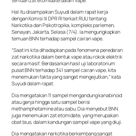
temuan zat etomidate dalam vape.
Hal itu disampaikan Suyudi dalam rapat kerja
dengan Komisi III DPR RI terkait RUU tentang
Narkotika dan Psikotropika, kompleks parlemen,
Senayan, Jakarta, Selasa (7/4). Ia mengungkapkan
temuan BNN terhadap sampel cairan vape.
“Saat ini kita dihadapkan pada fenomena peredaran
zat narkotika dalam bentuk vape atau rokok elektrik
secara masif. Berdasarkan hasil uji laboratorium
pusat BNN terhadap 341 sampel cairan vape, kita
menemukan fakta yang sangat mengejutkan,” kata
Suyudi dalam rapat.
Dia mengatakan 11 sampel mengandung kanabinoid
atau ganja hingga satu sampel berisi
methamphetamine atau sabu. Dia menyebut BNN
juga menemukan zat etomidate, yang merupakan
obat bius, dalam kandungan sampel vape yang diuji.
Dia mengatakan narkotika berkembang sangat