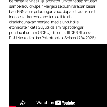
berdasarkan hasil uji laboratorium terhadap ratusan
sampel liquid vape. “Menjadi sebuah harapan besar
bagi BNN agar pelarangan vape dapat diterapkan di
Indonesia, karena vape terbukti telah
disalahgunakan menjadi media untuk diisi
etomidate,” kata Suyudi dalam rapat dengar
pendapat umum (RDPU) di Komisi III DPR RI terkait
RUU Narkotika dan Psikotropika, Selasa (7/4/2026).