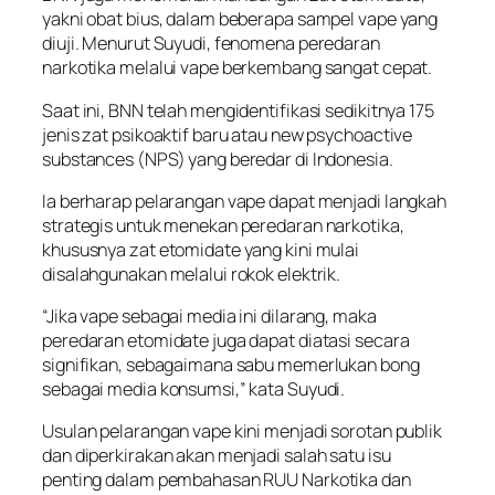
yakni obat bius, dalam beberapa sampel vape yang
diuji. Menurut Suyudi, fenomena peredaran
narkotika melalui vape berkembang sangat cepat.
Saat ini, BNN telah mengidentifikasi sedikitnya 175
jenis zat psikoaktif baru atau new psychoactive
substances (NPS) yang beredar di Indonesia.
Ia berharap pelarangan vape dapat menjadi langkah
strategis untuk menekan peredaran narkotika,
khususnya zat etomidate yang kini mulai
disalahgunakan melalui rokok elektrik.
“Jika vape sebagai media ini dilarang, maka
peredaran etomidate juga dapat diatasi secara
signifikan, sebagaimana sabu memerlukan bong
sebagai media konsumsi,” kata Suyudi.
Usulan pelarangan vape kini menjadi sorotan publik
dan diperkirakan akan menjadi salah satu isu
penting dalam pembahasan RUU Narkotika dan