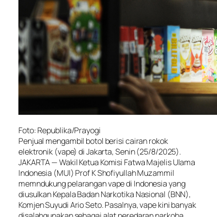
Foto: Republika/Prayogi
Penjual mengambil botol berisi cairan rokok
elektronik (vape) di Jakarta, Senin (25/8/2025).
JAKARTA — Wakil Ketua Komisi Fatwa Majelis Ulama
Indonesia (MUI) Prof K Shofiyullah Muzammil
memndukung pelarangan vape di Indonesia yang
diusulkan Kepala Badan Narkotika Nasional (BNN),
Komjen Suyudi Ario Seto. Pasalnya, vape kini banyak
disalahgunakan sebagai alat peredaran narkoba.