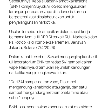
Sebelumnya, Kepala Badan Narkotika Nasional
(BNN) Komjen Suyudi Ario Seto mengusulkan
larangan peredaran vape di Indonesia karena
berpotensi kuat disalahgunakan untuk
penyalahgunaan narkotika.
Usulan tersebut disampaikan dalam rapat kerja
bersama Komisi III DPR RI terkait RUU Narkotika dan
Psikotropika di Kompleks Parlemen, Senayan,
Jakarta, Selasa (7/4/2026).
Dalam rapat tersebut, Suyudi mengungkapkan hasil
uji laboratorium BNN terhadap 341 sampel cairan
vape. Hasilnya, ditemukan sejumlah kandungan
narkotika yang mengkhawatirkan.
“Dari 341 sampel cairan vape, 11 sampel
mengandung kanabinoid atau ganja, dan satu
sampel mengandung methamphetamine atau
sabu,” ucapnya.
BNN juga menemukan kandungan zat etomidate,