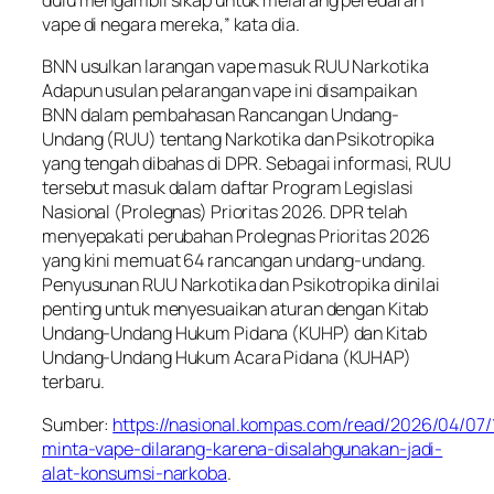
dulu mengambil sikap untuk melarang peredaran
vape di negara mereka,” kata dia.
BNN usulkan larangan vape masuk RUU Narkotika
Adapun usulan pelarangan vape ini disampaikan
BNN dalam pembahasan Rancangan Undang-
Undang (RUU) tentang Narkotika dan Psikotropika
yang tengah dibahas di DPR. Sebagai informasi, RUU
tersebut masuk dalam daftar Program Legislasi
Nasional (Prolegnas) Prioritas 2026. DPR telah
menyepakati perubahan Prolegnas Prioritas 2026
yang kini memuat 64 rancangan undang-undang.
Penyusunan RUU Narkotika dan Psikotropika dinilai
penting untuk menyesuaikan aturan dengan Kitab
Undang-Undang Hukum Pidana (KUHP) dan Kitab
Undang-Undang Hukum Acara Pidana (KUHAP)
terbaru.
Sumber:
https://nasional.kompas.com/read/2026/04/07
minta-vape-dilarang-karena-disalahgunakan-jadi-
alat-konsumsi-narkoba
.