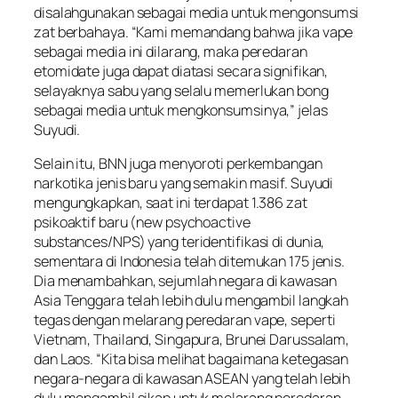
disalahgunakan sebagai media untuk mengonsumsi
zat berbahaya. “Kami memandang bahwa jika vape
sebagai media ini dilarang, maka peredaran
etomidate juga dapat diatasi secara signifikan,
selayaknya sabu yang selalu memerlukan bong
sebagai media untuk mengkonsumsinya,” jelas
Suyudi.
Selain itu, BNN juga menyoroti perkembangan
narkotika jenis baru yang semakin masif. Suyudi
mengungkapkan, saat ini terdapat 1.386 zat
psikoaktif baru (new psychoactive
substances/NPS) yang teridentifikasi di dunia,
sementara di Indonesia telah ditemukan 175 jenis.
Dia menambahkan, sejumlah negara di kawasan
Asia Tenggara telah lebih dulu mengambil langkah
tegas dengan melarang peredaran vape, seperti
Vietnam, Thailand, Singapura, Brunei Darussalam,
dan Laos. “Kita bisa melihat bagaimana ketegasan
negara-negara di kawasan ASEAN yang telah lebih