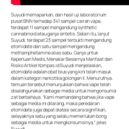
Suyudi memaparkan, dari hasil uji laboratorium
pusat BNN terhadap 341 sampel cairan vape,
terdapat 11 sampel mengandung synthetic
cannabinoid atau ganja sintetis. Selain itu, lanjut
Suyudi, terdapat 23 sampel terbukti mengandung
etomidate dan satu sampel mengandung
methamphetamine alias sabu. Ganja untuk
Keperluan Medis, Menakar Besarnya Manfaat dan
Risiko Artikel Kompas.id Suyudi menjelaskan,
etomidate adalah obat bius yang kini telah masuk
dalam kategori narkotika golongan II. Menurutnya,
temuan tersebut menunjukkan bahwa vape telah
disalahgunakan sebagai media untuk mengonsumsi
zat berbahaya. “Kami memandang bahwa jika vape
sebagai media ini dilarang, maka peredaran
etomidate juga dapat diatasi secara signifikan,
selayaknya sabu yang selalu memerlukan bong
sebagai media untuk mengkonsumsinya,” jelas
Suyudi.