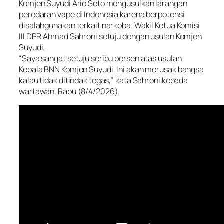
Komjen Suyudi Ario Seto mengusulkan larangan
peredaran vape di Indonesia karena berpotensi
disalahgunakan terkait narkoba. Wakil Ketua Komisi
III DPR Ahmad Sahroni setuju dengan usulan Komjen
Suyudi.
“Saya sangat setuju seribu persen atas usulan
Kepala BNN Komjen Suyudi. Ini akan merusak bangsa
kalau tidak ditindak tegas,” kata Sahroni kepada
wartawan, Rabu (8/4/2026).