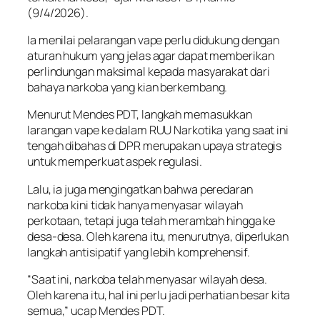
(9/4/2026).
Ia menilai pelarangan vape perlu didukung dengan
aturan hukum yang jelas agar dapat memberikan
perlindungan maksimal kepada masyarakat dari
bahaya narkoba yang kian berkembang.
Menurut Mendes PDT, langkah memasukkan
larangan vape ke dalam RUU Narkotika yang saat ini
tengah dibahas di DPR merupakan upaya strategis
untuk memperkuat aspek regulasi.
Lalu, ia juga mengingatkan bahwa peredaran
narkoba kini tidak hanya menyasar wilayah
perkotaan, tetapi juga telah merambah hingga ke
desa-desa. Oleh karena itu, menurutnya, diperlukan
langkah antisipatif yang lebih komprehensif.
“Saat ini, narkoba telah menyasar wilayah desa.
Oleh karena itu, hal ini perlu jadi perhatian besar kita
semua,” ucap Mendes PDT.