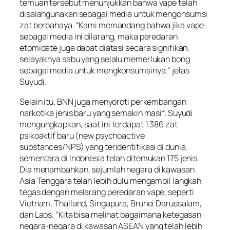
temuan tersebut menunjukkan bahwa vape telah
disalahgunakan sebagai media untuk mengonsumsi
zat berbahaya. “Kami memandang bahwa jika vape
sebagai media ini dilarang, maka peredaran
etomidate juga dapat diatasi secara signifikan,
selayaknya sabu yang selalu memerlukan bong
sebagai media untuk mengkonsumsinya,” jelas
Suyudi.
Selain itu, BNN juga menyoroti perkembangan
narkotika jenis baru yang semakin masif. Suyudi
mengungkapkan, saat ini terdapat 1.386 zat
psikoaktif baru (new psychoactive
substances/NPS) yang teridentifikasi di dunia,
sementara di Indonesia telah ditemukan 175 jenis.
Dia menambahkan, sejumlah negara di kawasan
Asia Tenggara telah lebih dulu mengambil langkah
tegas dengan melarang peredaran vape, seperti
Vietnam, Thailand, Singapura, Brunei Darussalam,
dan Laos. “Kita bisa melihat bagaimana ketegasan
negara-negara di kawasan ASEAN yang telah lebih