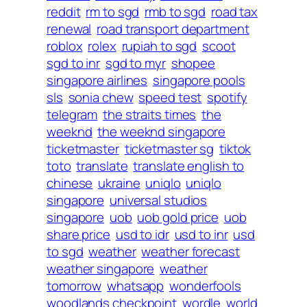
reddit
rm to sgd
rmb to sgd
road tax
renewal
road transport department
roblox
rolex
rupiah to sgd
scoot
sgd to inr
sgd to myr
shopee
singapore airlines
singapore pools
sls
sonia chew
speed test
spotify
telegram
the straits times
the
weeknd
the weeknd singapore
ticketmaster
ticketmaster sg
tiktok
toto
translate
translate english to
chinese
ukraine
uniqlo
uniqlo
singapore
universal studios
singapore
uob
uob gold price
uob
share price
usd to idr
usd to inr
usd
to sgd
weather
weather forecast
weather singapore
weather
tomorrow
whatsapp
wonderfools
woodlands checkpoint
wordle
world