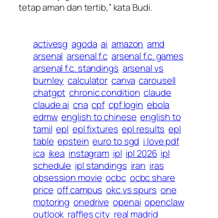
tetap aman dan tertib,” kata Budi.
activesg
agoda
ai
amazon
amd
arsenal
arsenal f.c
arsenal f.c. games
arsenal f.c. standings
arsenal vs
burnley
calculator
canva
carousell
chatgpt
chronic condition
claude
claude ai
cna
cpf
cpf login
ebola
edmw
english to chinese
english to
tamil
epl
epl fixtures
epl results
epl
table
epstein
euro to sgd
i love pdf
ica
ikea
instagram
ipl
ipl 2026
ipl
schedule
ipl standings
iran
iras
obsession movie
ocbc
ocbc share
price
off campus
okc vs spurs
one
motoring
onedrive
openai
openclaw
outlook
raffles city
real madrid