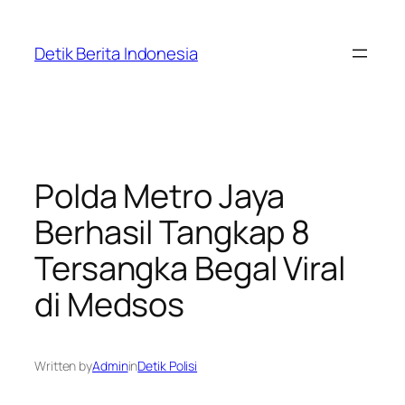
Skip
to
Detik Berita Indonesia
content
Polda Metro Jaya
Berhasil Tangkap 8
Tersangka Begal Viral
di Medsos
Written by
Admin
in
Detik Polisi