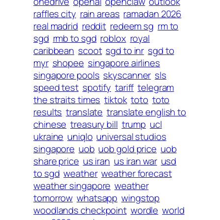
onedrive
openai
openclaw
outlook
raffles city
rain areas
ramadan 2026
real madrid
reddit
redeem sg
rm to
sgd
rmb to sgd
roblox
royal
caribbean
scoot
sgd to inr
sgd to
myr
shopee
singapore airlines
singapore pools
skyscanner
sls
speed test
spotify
tariff
telegram
the straits times
tiktok
toto
toto
results
translate
translate english to
chinese
treasury bill
trump
ucl
ukraine
uniqlo
universal studios
singapore
uob
uob gold price
uob
share price
us iran
us iran war
usd
to sgd
weather
weather forecast
weather singapore
weather
tomorrow
whatsapp
wingstop
woodlands checkpoint
wordle
world