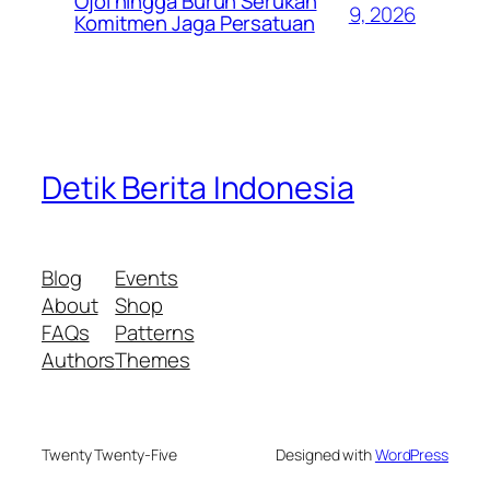
Ojol hingga Buruh Serukan
9, 2026
Komitmen Jaga Persatuan
Detik Berita Indonesia
Blog
Events
About
Shop
FAQs
Patterns
Authors
Themes
Twenty Twenty-Five
Designed with
WordPress