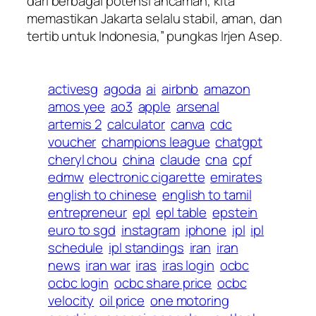
dari berbagai potensi ancaman, kita
memastikan Jakarta selalu stabil, aman, dan
tertib untuk Indonesia,” pungkas Irjen Asep.
activesg
agoda
ai
airbnb
amazon
amos yee
ao3
apple
arsenal
artemis 2
calculator
canva
cdc
voucher
champions league
chatgpt
cheryl chou
china
claude
cna
cpf
edmw
electronic cigarette
emirates
english to chinese
english to tamil
entrepreneur
epl
epl table
epstein
euro to sgd
instagram
iphone
ipl
ipl
schedule
ipl standings
iran
iran
news
iran war
iras
iras login
ocbc
ocbc login
ocbc share price
ocbc
velocity
oil price
one motoring