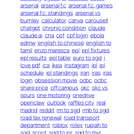
arsenal
arsenal f.c
arsenal f.c. games
arsenal f.c. standings
arsenal vs
burnley
calculator
canva
carousell
chatgpt
chronic condition
claude
claude ai
cna
cpf
cpf login
ebola
edmw
english to chinese
english to
tamil
enzo maresca
epl
epl fixtures
epl results
epl table
euro to sgd
i
love pdf
ica
ikea
instagram
ipl
ipl
schedule
ipl standings
iran
iras
iras
login
obsession movie
ocbc
ocbc
share price
off campus
okc
okc vs
spurs
one motoring
onedrive
openclaw
outlook
raffles city
real
madrid
reddit
rm to sgd
rmb to sgd
road tax renewal
road transport
department
roblox
rolex
rupiah to
sgd
scoot
sgd to inr
sgd to myr