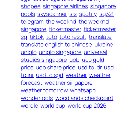
shopee
singapore airlines
singapore
pools
skyscanner
sls
spotify
sq321
telegram
the weeknd
the weeknd
singapore
ticketmaster
ticketmaster
sg
tiktok
toto
toto result
translate
translate english to chinese
ukraine
uniqlo
uniqlo singapore
universal
studios singapore
uob
uob gold
price
uob share price
usd to idr
usd
to inr
usd to sgd
weather
weather
forecast
weather singapore
weather tomorrow
whatsapp
wonderfools
woodlands checkpoint
wordle
world cup
world cup 2026