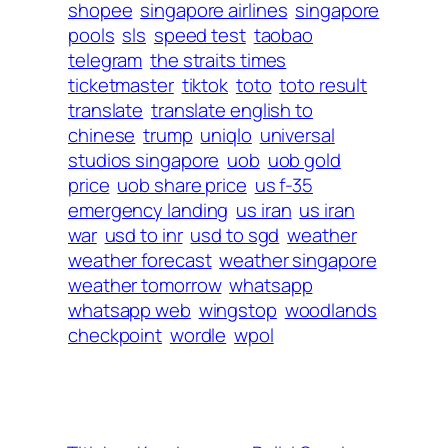
shopee
singapore airlines
singapore
pools
sls
speed test
taobao
telegram
the straits times
ticketmaster
tiktok
toto
toto result
translate
translate english to
chinese
trump
uniqlo
universal
studios singapore
uob
uob gold
price
uob share price
us f-35
emergency landing
us iran
us iran
war
usd to inr
usd to sgd
weather
weather forecast
weather singapore
weather tomorrow
whatsapp
whatsapp web
wingstop
woodlands
checkpoint
wordle
wpol