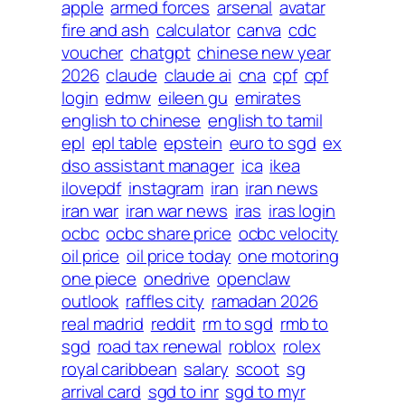
apple
armed forces
arsenal
avatar
fire and ash
calculator
canva
cdc
voucher
chatgpt
chinese new year
2026
claude
claude ai
cna
cpf
cpf
login
edmw
eileen gu
emirates
english to chinese
english to tamil
epl
epl table
epstein
euro to sgd
ex
dso assistant manager
ica
ikea
ilovepdf
instagram
iran
iran news
iran war
iran war news
iras
iras login
ocbc
ocbc share price
ocbc velocity
oil price
oil price today
one motoring
one piece
onedrive
openclaw
outlook
raffles city
ramadan 2026
real madrid
reddit
rm to sgd
rmb to
sgd
road tax renewal
roblox
rolex
royal caribbean
salary
scoot
sg
arrival card
sgd to inr
sgd to myr