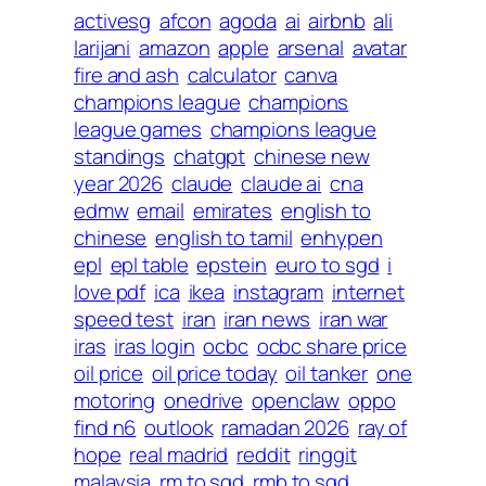
activesg
afcon
agoda
ai
airbnb
ali
larijani
amazon
apple
arsenal
avatar
fire and ash
calculator
canva
champions league
champions
league games
champions league
standings
chatgpt
chinese new
year 2026
claude
claude ai
cna
edmw
email
emirates
english to
chinese
english to tamil
enhypen
epl
epl table
epstein
euro to sgd
i
love pdf
ica
ikea
instagram
internet
speed test
iran
iran news
iran war
iras
iras login
ocbc
ocbc share price
oil price
oil price today
oil tanker
one
motoring
onedrive
openclaw
oppo
find n6
outlook
ramadan 2026
ray of
hope
real madrid
reddit
ringgit
malaysia
rm to sgd
rmb to sgd