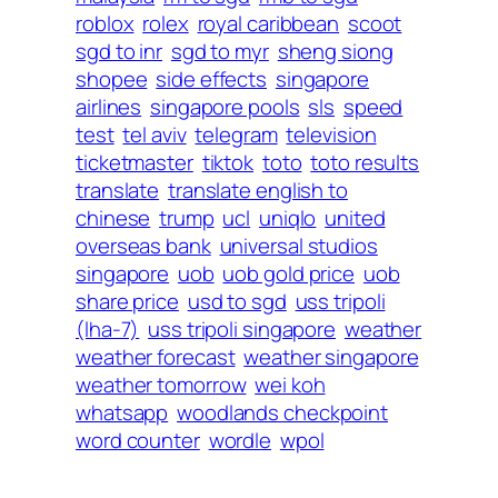
roblox
rolex
royal caribbean
scoot
sgd to inr
sgd to myr
sheng siong
shopee
side effects
singapore
airlines
singapore pools
sls
speed
test
tel aviv
telegram
television
ticketmaster
tiktok
toto
toto results
translate
translate english to
chinese
trump
ucl
uniqlo
united
overseas bank
universal studios
singapore
uob
uob gold price
uob
share price
usd to sgd
uss tripoli
(lha-7)
uss tripoli singapore
weather
weather forecast
weather singapore
weather tomorrow
wei koh
whatsapp
woodlands checkpoint
word counter
wordle
wpol