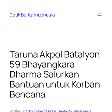
Skip
to
Detik Berita Indonesia
content
Taruna Akpol Batalyon
59 Bhayangkara
Dharma Salurkan
Bantuan untuk Korban
Bencana
Written by
Admin
in
Berita Polisi
, 
Berita Polisi Indonesia