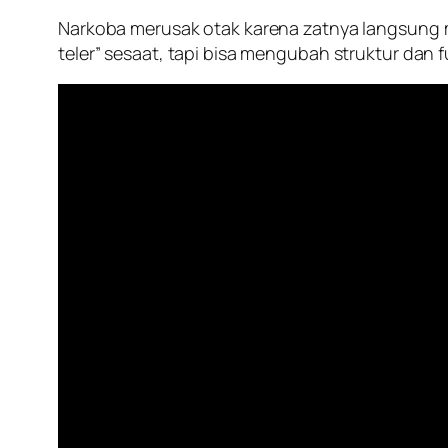
Narkoba merusak otak karena zatnya langsung m
teler” sesaat, tapi bisa mengubah struktur dan 