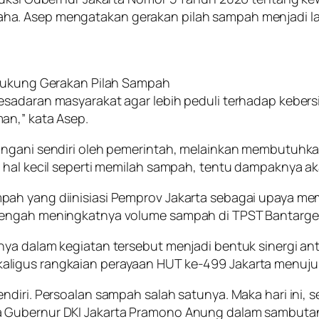
ha. Asep mengatakan gerakan pilah sampah menjadi l
 Dukung Gerakan Pilah Sampah
kesadaran masyarakat agar lebih peduli terhadap kebe
an,” kata Asep.
angani sendiri oleh pemerintah, melainkan membutuhka
 hal kecil seperti memilah sampah, tentu dampaknya ak
pah yang diinisiasi Pemprov Jakarta sebagai upaya 
 tengah meningkatnya volume sampah di TPST Bantarg
ya dalam kegiatan tersebut menjadi bentuk sinergi an
aligus rangkaian perayaan HUT ke-499 Jakarta menuju
diri. Persoalan sampah salah satunya. Maka hari ini, s
 Gubernur DKI Jakarta Pramono Anung dalam sambutann