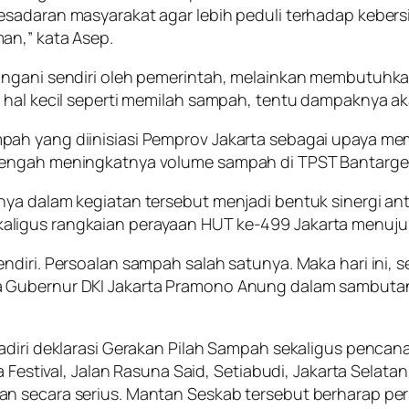
kesadaran masyarakat agar lebih peduli terhadap kebe
an,” kata Asep.
angani sendiri oleh pemerintah, melainkan membutuhka
 hal kecil seperti memilah sampah, tentu dampaknya ak
pah yang diinisiasi Pemprov Jakarta sebagai upaya 
 tengah meningkatnya volume sampah di TPST Bantarg
ya dalam kegiatan tersebut menjadi bentuk sinergi an
aligus rangkaian perayaan HUT ke-499 Jakarta menuju
diri. Persoalan sampah salah satunya. Maka hari ini, s
 Gubernur DKI Jakarta Pramono Anung dalam sambutann
adiri deklarasi Gerakan Pilah Sampah sekaligus pencan
a Festival, Jalan Rasuna Said, Setiabudi, Jakarta Selat
n secara serius. Mantan Seskab tersebut berharap per