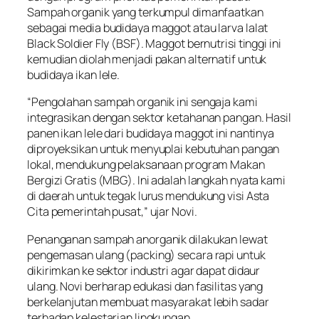
Sampah organik yang terkumpul dimanfaatkan
sebagai media budidaya maggot atau larva lalat
Black Soldier Fly (BSF). Maggot bernutrisi tinggi ini
kemudian diolah menjadi pakan alternatif untuk
budidaya ikan lele.
“Pengolahan sampah organik ini sengaja kami
integrasikan dengan sektor ketahanan pangan. Hasil
panen ikan lele dari budidaya maggot ini nantinya
diproyeksikan untuk menyuplai kebutuhan pangan
lokal, mendukung pelaksanaan program Makan
Bergizi Gratis (MBG). Ini adalah langkah nyata kami
di daerah untuk tegak lurus mendukung visi Asta
Cita pemerintah pusat,” ujar Novi.
Penanganan sampah anorganik dilakukan lewat
pengemasan ulang (packing) secara rapi untuk
dikirimkan ke sektor industri agar dapat didaur
ulang. Novi berharap edukasi dan fasilitas yang
berkelanjutan membuat masyarakat lebih sadar
terhadap kelestarian lingkungan.