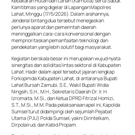
Kebakaran Hutan dan Lahan (Karhutla) serta Sabuk
Kamtibmas yang digelar di Lapangan Mapolres
Lahat, Minggu (17/5/2026). Dalam arahannya,
Jenderal bintang dua tersebut menegaskan
perlunya aparat dan pemerintah daerah
meninggalkan cara-cara konvensional dengan
memprioritaskan pemanfaatan teknologi dan
pendekatan yang lebih solutif bagi masyarakat.
Kegiatan berskala besar ini merupakan wujud nyata
sinergitas dan soliditas lintas sektoral di Kabupaten
Lahat. Hadir dalam apel tersebut jajaran lengkap
Forkopimda Kabupaten Lahat, di antaranya Bupati
Lahat Bursah Zarnubi, S.E., Wakil Bupati Widia
Ningsih, S.H., M.H., Sekretaris Daerah Dr. Ir. H.
Izromaita, M.Si., dan Ketua DPRD Fitrizal Homizi,
S.T., M.Si., M.M. Pada pelaksanaan apel ini, Kapolda
Sumsel turut didampingi oleh sejumlah Pejabat
Utama (PJU) Polda Sumsel, yakni Dirintelkam,
Dirpolairud, dan Kabid Propam.