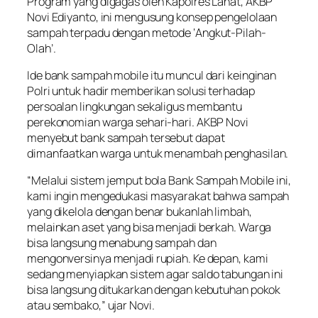
Program yang digagas oleh Kapolres Lahat, AKBP
Novi Ediyanto, ini mengusung konsep pengelolaan
sampah terpadu dengan metode ‘Angkut-Pilah-
Olah’.
Ide bank sampah mobile itu muncul dari keinginan
Polri untuk hadir memberikan solusi terhadap
persoalan lingkungan sekaligus membantu
perekonomian warga sehari-hari. AKBP Novi
menyebut bank sampah tersebut dapat
dimanfaatkan warga untuk menambah penghasilan.
“Melalui sistem jemput bola Bank Sampah Mobile ini,
kami ingin mengedukasi masyarakat bahwa sampah
yang dikelola dengan benar bukanlah limbah,
melainkan aset yang bisa menjadi berkah. Warga
bisa langsung menabung sampah dan
mengonversinya menjadi rupiah. Ke depan, kami
sedang menyiapkan sistem agar saldo tabungan ini
bisa langsung ditukarkan dengan kebutuhan pokok
atau sembako,” ujar Novi.