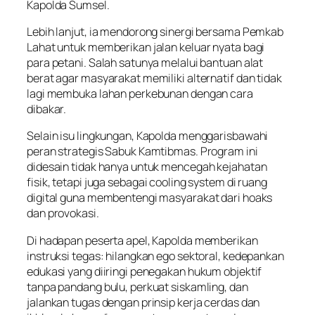
Kapolda Sumsel.
Lebih lanjut, ia mendorong sinergi bersama Pemkab
Lahat untuk memberikan jalan keluar nyata bagi
para petani. Salah satunya melalui bantuan alat
berat agar masyarakat memiliki alternatif dan tidak
lagi membuka lahan perkebunan dengan cara
dibakar.
Selain isu lingkungan, Kapolda menggarisbawahi
peran strategis Sabuk Kamtibmas. Program ini
didesain tidak hanya untuk mencegah kejahatan
fisik, tetapi juga sebagai cooling system di ruang
digital guna membentengi masyarakat dari hoaks
dan provokasi.
Di hadapan peserta apel, Kapolda memberikan
instruksi tegas: hilangkan ego sektoral, kedepankan
edukasi yang diiringi penegakan hukum objektif
tanpa pandang bulu, perkuat siskamling, dan
jalankan tugas dengan prinsip kerja cerdas dan