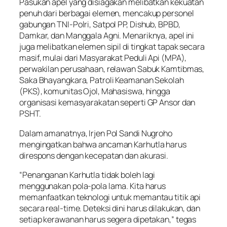
Pasukan apel yang disiagakan melibatkan kekuatan
penuh dari berbagai elemen, mencakup personel
gabungan TNI-Polri, Satpol PP, Dishub, BPBD,
Damkar, dan Manggala Agni. Menariknya, apel ini
juga melibatkan elemen sipil di tingkat tapak secara
masif, mulai dari Masyarakat Peduli Api (MPA),
perwakilan perusahaan, relawan Sabuk Kamtibmas,
Saka Bhayangkara, Patroli Keamanan Sekolah
(PKS), komunitas Ojol, Mahasiswa, hingga
organisasi kemasyarakatan seperti GP Ansor dan
PSHT.
Dalam amanatnya, Irjen Pol Sandi Nugroho
mengingatkan bahwa ancaman Karhutla harus
direspons dengan kecepatan dan akurasi.
“Penanganan Karhutla tidak boleh lagi
menggunakan pola-pola lama. Kita harus
memanfaatkan teknologi untuk memantau titik api
secara real-time. Deteksi dini harus dilakukan, dan
setiap kerawanan harus segera dipetakan,” tegas