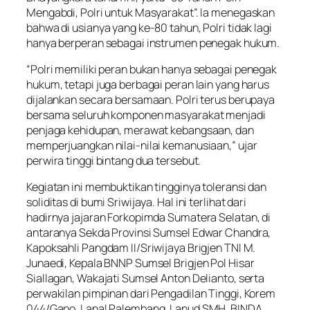
Mengabdi, Polri untuk Masyarakat”. Ia menegaskan
bahwa di usianya yang ke-80 tahun, Polri tidak lagi
hanya berperan sebagai instrumen penegak hukum.
“Polri memiliki peran bukan hanya sebagai penegak
hukum, tetapi juga berbagai peran lain yang harus
dijalankan secara bersamaan. Polri terus berupaya
bersama seluruh komponen masyarakat menjadi
penjaga kehidupan, merawat kebangsaan, dan
memperjuangkan nilai-nilai kemanusiaan,” ujar
perwira tinggi bintang dua tersebut.
Kegiatan ini membuktikan tingginya toleransi dan
soliditas di bumi Sriwijaya. Hal ini terlihat dari
hadirnya jajaran Forkopimda Sumatera Selatan, di
antaranya Sekda Provinsi Sumsel Edwar Chandra,
Kapoksahli Pangdam II/Sriwijaya Brigjen TNI M.
Junaedi, Kepala BNNP Sumsel Brigjen Pol Hisar
Siallagan, Wakajati Sumsel Anton Delianto, serta
perwakilan pimpinan dari Pengadilan Tinggi, Korem
044/Gapo, Lanal Palembang, Lanud SMH, BINDA,