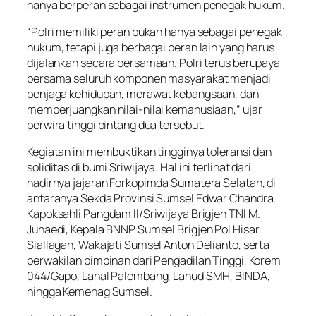
hanya berperan sebagai instrumen penegak hukum.
“Polri memiliki peran bukan hanya sebagai penegak
hukum, tetapi juga berbagai peran lain yang harus
dijalankan secara bersamaan. Polri terus berupaya
bersama seluruh komponen masyarakat menjadi
penjaga kehidupan, merawat kebangsaan, dan
memperjuangkan nilai-nilai kemanusiaan,” ujar
perwira tinggi bintang dua tersebut.
Kegiatan ini membuktikan tingginya toleransi dan
soliditas di bumi Sriwijaya. Hal ini terlihat dari
hadirnya jajaran Forkopimda Sumatera Selatan, di
antaranya Sekda Provinsi Sumsel Edwar Chandra,
Kapoksahli Pangdam II/Sriwijaya Brigjen TNI M.
Junaedi, Kepala BNNP Sumsel Brigjen Pol Hisar
Siallagan, Wakajati Sumsel Anton Delianto, serta
perwakilan pimpinan dari Pengadilan Tinggi, Korem
044/Gapo, Lanal Palembang, Lanud SMH, BINDA,
hingga Kemenag Sumsel.