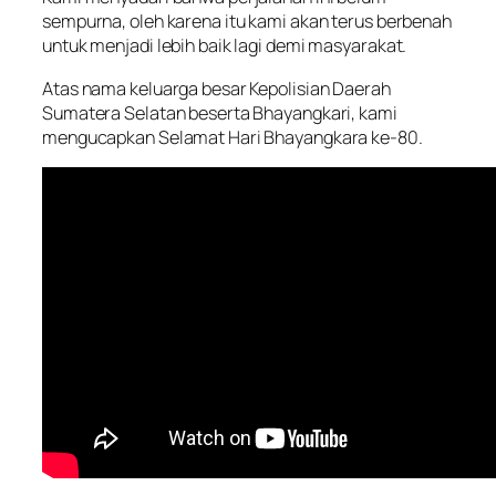
sempurna, oleh karena itu kami akan terus berbenah
untuk menjadi lebih baik lagi demi masyarakat.
Atas nama keluarga besar Kepolisian Daerah
Sumatera Selatan beserta Bhayangkari, kami
mengucapkan Selamat Hari Bhayangkara ke-80.