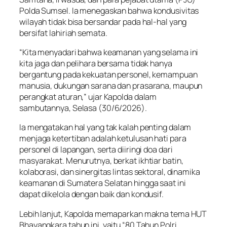
Polda Sumsel. Ia menegaskan bahwa kondusivitas
wilayah tidak bisa bersandar pada hal-hal yang
bersifat lahiriah semata.
“Kita menyadari bahwa keamanan yang selama ini
kita jaga dan pelihara bersama tidak hanya
bergantung pada kekuatan personel, kemampuan
manusia, dukungan sarana dan prasarana, maupun
perangkat aturan,” ujar Kapolda dalam
sambutannya, Selasa (30/6/2026).
Ia mengatakan hal yang tak kalah penting dalam
menjaga ketertiban adalah ketulusan hati para
personel di lapangan, serta diiringi doa dari
masyarakat. Menurutnya, berkat ikhtiar batin,
kolaborasi, dan sinergitas lintas sektoral, dinamika
keamanan di Sumatera Selatan hingga saat ini
dapat dikelola dengan baik dan kondusif.
Lebih lanjut, Kapolda memaparkan makna tema HUT
Bhayangkara tahun ini, yaitu “80 Tahun Polri