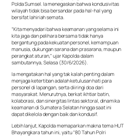
Polda Sumsel. Ia menegaskan bahwa kondusivitas
wilayah tidak bisa bersandar pada hal-hal yang
bersifat lahiriah semata.
“Kita menyadari bahwa keamanan yang selama ini
kita jaga dan pelihara bersama tidak hanya
bergantung pada kekuatan personel, kemampuan
manusia, dukungan sarana dan prasarana, maupun
perangkat aturan,” ujar Kapolda dalam
sambutannya, Selasa (30/6/2026).
Ia mengatakan hal yang tak kalah penting dalam
menjaga ketertiban adalah ketulusan hati para
personel di lapangan, serta diiringi doa dari
masyarakat. Menurutnya, berkat ikhtiar batin,
kolaborasi, dan sinergitas lintas sektoral, dinamika
keamanan di Sumatera Selatan hingga saat ini
dapat dikelola dengan baik dan kondusif.
Lebih lanjut, Kapolda memaparkan makna tema HUT
Bhayangkara tahun ini, yaitu “80 Tahun Polri