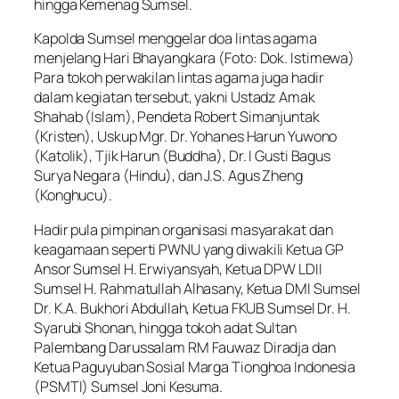
hingga Kemenag Sumsel.
Kapolda Sumsel menggelar doa lintas agama
menjelang Hari Bhayangkara (Foto: Dok. Istimewa)
Para tokoh perwakilan lintas agama juga hadir
dalam kegiatan tersebut, yakni Ustadz Amak
Shahab (Islam), Pendeta Robert Simanjuntak
(Kristen), Uskup Mgr. Dr. Yohanes Harun Yuwono
(Katolik), Tjik Harun (Buddha), Dr. I Gusti Bagus
Surya Negara (Hindu), dan J.S. Agus Zheng
(Konghucu).
Hadir pula pimpinan organisasi masyarakat dan
keagamaan seperti PWNU yang diwakili Ketua GP
Ansor Sumsel H. Erwiyansyah, Ketua DPW LDII
Sumsel H. Rahmatullah Alhasany, Ketua DMI Sumsel
Dr. K.A. Bukhori Abdullah, Ketua FKUB Sumsel Dr. H.
Syarubi Shonan, hingga tokoh adat Sultan
Palembang Darussalam RM Fauwaz Diradja dan
Ketua Paguyuban Sosial Marga Tionghoa Indonesia
(PSMTI) Sumsel Joni Kesuma.