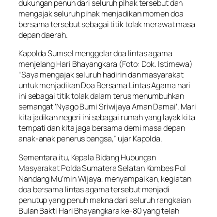
dukungan penuh dari seluruh pihak tersebut dan
mengajak seluruh pihak menjadikan momen doa
bersama tersebut sebagai titik tolak merawat masa
depan daerah.
Kapolda Sumsel menggelar doa lintas agama
menjelang Hari Bhayangkara (Foto: Dok. Istimewa)
“Saya mengajak seluruh hadirin dan masyarakat
untuk menjadikan Doa Bersama Lintas Agama hari
ini sebagai titik tolak dalam terus menumbuhkan
semangat ‘Nyago Bumi Sriwijaya Aman Damai’. Mari
kita jadikan negeri ini sebagai rumah yang layak kita
tempati dan kita jaga bersama demi masa depan
anak-anak penerus bangsa,” ujar Kapolda.
Sementara itu, Kepala Bidang Hubungan
Masyarakat Polda Sumatera Selatan Kombes Pol
Nandang Mu’min Wijaya, menyampaikan, kegiatan
doa bersama lintas agama tersebut menjadi
penutup yang penuh makna dari seluruh rangkaian
Bulan Bakti Hari Bhayangkara ke-80 yang telah