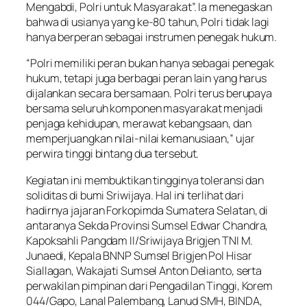
Mengabdi, Polri untuk Masyarakat”. Ia menegaskan
bahwa di usianya yang ke-80 tahun, Polri tidak lagi
hanya berperan sebagai instrumen penegak hukum.
“Polri memiliki peran bukan hanya sebagai penegak
hukum, tetapi juga berbagai peran lain yang harus
dijalankan secara bersamaan. Polri terus berupaya
bersama seluruh komponen masyarakat menjadi
penjaga kehidupan, merawat kebangsaan, dan
memperjuangkan nilai-nilai kemanusiaan,” ujar
perwira tinggi bintang dua tersebut.
Kegiatan ini membuktikan tingginya toleransi dan
soliditas di bumi Sriwijaya. Hal ini terlihat dari
hadirnya jajaran Forkopimda Sumatera Selatan, di
antaranya Sekda Provinsi Sumsel Edwar Chandra,
Kapoksahli Pangdam II/Sriwijaya Brigjen TNI M.
Junaedi, Kepala BNNP Sumsel Brigjen Pol Hisar
Siallagan, Wakajati Sumsel Anton Delianto, serta
perwakilan pimpinan dari Pengadilan Tinggi, Korem
044/Gapo, Lanal Palembang, Lanud SMH, BINDA,