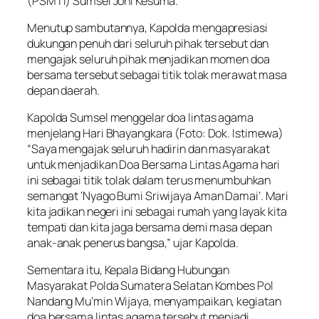
(PSMTI) Sumsel Joni Kesuma.
Menutup sambutannya, Kapolda mengapresiasi
dukungan penuh dari seluruh pihak tersebut dan
mengajak seluruh pihak menjadikan momen doa
bersama tersebut sebagai titik tolak merawat masa
depan daerah.
Kapolda Sumsel menggelar doa lintas agama
menjelang Hari Bhayangkara (Foto: Dok. Istimewa)
“Saya mengajak seluruh hadirin dan masyarakat
untuk menjadikan Doa Bersama Lintas Agama hari
ini sebagai titik tolak dalam terus menumbuhkan
semangat ‘Nyago Bumi Sriwijaya Aman Damai’. Mari
kita jadikan negeri ini sebagai rumah yang layak kita
tempati dan kita jaga bersama demi masa depan
anak-anak penerus bangsa,” ujar Kapolda.
Sementara itu, Kepala Bidang Hubungan
Masyarakat Polda Sumatera Selatan Kombes Pol
Nandang Mu’min Wijaya, menyampaikan, kegiatan
doa bersama lintas agama tersebut menjadi