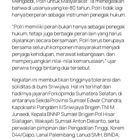
Mengabdi, Polri untuk Masyarakat”. Ia menegaskan
bahwa di usianya yang ke-80 tahun, Polri tidak lagi
hanya berperan sebagai instrumen penegak hukum.
“Polri memiliki peran bukan hanya sebagai penegak
hukum, tetapi juga berbagai peran lain yang harus
dijalankan secara bersamaan. Polri terus berupaya
bersama seluruh komponen masyarakat menjadi
penjaga kehidupan, merawat kebangsaan, dan
memperjuangkan nilai-nilai kemanusiaan,” ujar
perwira tinggi bintang dua tersebut.
Kegiatan ini membuktikan tingginya toleransi dan
soliditas di bumi Sriwijaya. Hal ini terlihat dari
hadirnya jajaran Forkopimda Sumatera Selatan, di
antaranya Sekda Provinsi Sumsel Edwar Chandra,
Kapoksahli Pangdam II/Sriwijaya Brigjen TNI M.
Junaedi, Kepala BNNP Sumsel Brigjen Pol Hisar
Siallagan, Wakajati Sumsel Anton Delianto, serta
perwakilan pimpinan dari Pengadilan Tinggi, Korem
044/Gapo, Lanal Palembang, Lanud SMH, BINDA,