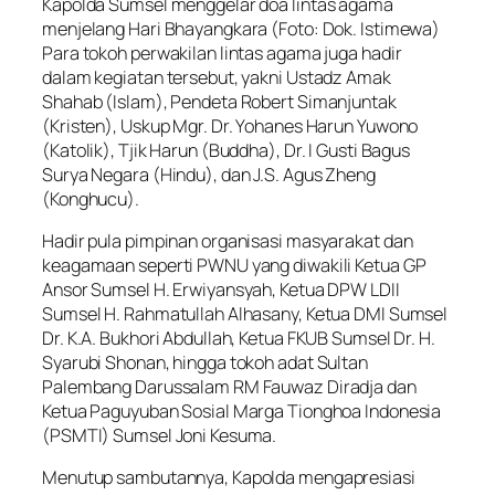
Kapolda Sumsel menggelar doa lintas agama
menjelang Hari Bhayangkara (Foto: Dok. Istimewa)
Para tokoh perwakilan lintas agama juga hadir
dalam kegiatan tersebut, yakni Ustadz Amak
Shahab (Islam), Pendeta Robert Simanjuntak
(Kristen), Uskup Mgr. Dr. Yohanes Harun Yuwono
(Katolik), Tjik Harun (Buddha), Dr. I Gusti Bagus
Surya Negara (Hindu), dan J.S. Agus Zheng
(Konghucu).
Hadir pula pimpinan organisasi masyarakat dan
keagamaan seperti PWNU yang diwakili Ketua GP
Ansor Sumsel H. Erwiyansyah, Ketua DPW LDII
Sumsel H. Rahmatullah Alhasany, Ketua DMI Sumsel
Dr. K.A. Bukhori Abdullah, Ketua FKUB Sumsel Dr. H.
Syarubi Shonan, hingga tokoh adat Sultan
Palembang Darussalam RM Fauwaz Diradja dan
Ketua Paguyuban Sosial Marga Tionghoa Indonesia
(PSMTI) Sumsel Joni Kesuma.
Menutup sambutannya, Kapolda mengapresiasi