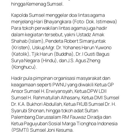
hingga Kemenag Sumsel.
Kapolda Sumsel menggelar doa lintas agama
menjelang Hari Bhayangkara (Foto: Dok. Istimewa)
Para tokoh perwakilan lintas agama juga hadir
dalam kegiatan tersebut, yakni Ustadz Amak
Shahab (Islam), Pendeta Robert Simanjuntak
(Kristen), Uskup Mgr. Dr. Yohanes Harun Yuwono
(Katolik), Tjik Harun (Buddha), Dr. I Gusti Bagus
Surya Negara (Hindu), dan J.S. Agus Zheng
(Konghucu).
Hadir pula pimpinan organisasi masyarakat dan
keagamaan seperti PWNU yang diwakili Ketua GP
Ansor Sumsel H. Erwiyansyah, Ketua DPW LDII
Sumsel H. Rahmatullah Alhasany, Ketua DMI Sumsel
Dr. K.A. Bukhori Abdullah, Ketua FKUB Sumsel Dr. H.
Syarubi Shonan, hingga tokoh adat Sultan
Palembang Darussalam RM Fauwaz Diradja dan
Ketua Paguyuban Sosial Marga Tionghoa Indonesia
(PSMTI) Sumsel Joni Kesuma.