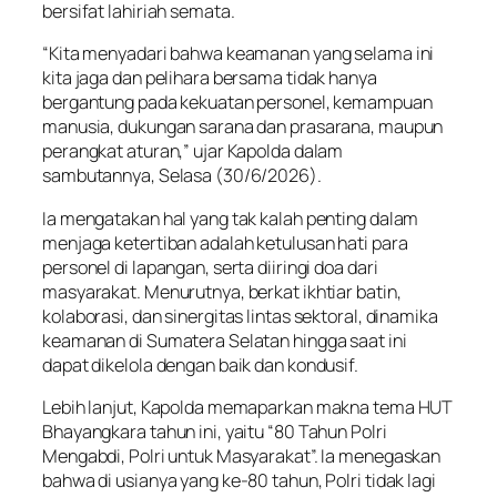
bersifat lahiriah semata.
“Kita menyadari bahwa keamanan yang selama ini
kita jaga dan pelihara bersama tidak hanya
bergantung pada kekuatan personel, kemampuan
manusia, dukungan sarana dan prasarana, maupun
perangkat aturan,” ujar Kapolda dalam
sambutannya, Selasa (30/6/2026).
Ia mengatakan hal yang tak kalah penting dalam
menjaga ketertiban adalah ketulusan hati para
personel di lapangan, serta diiringi doa dari
masyarakat. Menurutnya, berkat ikhtiar batin,
kolaborasi, dan sinergitas lintas sektoral, dinamika
keamanan di Sumatera Selatan hingga saat ini
dapat dikelola dengan baik dan kondusif.
Lebih lanjut, Kapolda memaparkan makna tema HUT
Bhayangkara tahun ini, yaitu “80 Tahun Polri
Mengabdi, Polri untuk Masyarakat”. Ia menegaskan
bahwa di usianya yang ke-80 tahun, Polri tidak lagi