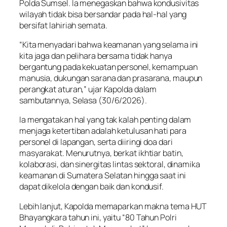
Polda Sumsel. Ia menegaskan bahwa kondusivitas
wilayah tidak bisa bersandar pada hal-hal yang
bersifat lahiriah semata.
“Kita menyadari bahwa keamanan yang selama ini
kita jaga dan pelihara bersama tidak hanya
bergantung pada kekuatan personel, kemampuan
manusia, dukungan sarana dan prasarana, maupun
perangkat aturan,” ujar Kapolda dalam
sambutannya, Selasa (30/6/2026).
Ia mengatakan hal yang tak kalah penting dalam
menjaga ketertiban adalah ketulusan hati para
personel di lapangan, serta diiringi doa dari
masyarakat. Menurutnya, berkat ikhtiar batin,
kolaborasi, dan sinergitas lintas sektoral, dinamika
keamanan di Sumatera Selatan hingga saat ini
dapat dikelola dengan baik dan kondusif.
Lebih lanjut, Kapolda memaparkan makna tema HUT
Bhayangkara tahun ini, yaitu “80 Tahun Polri