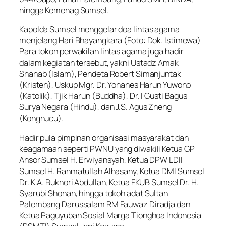
hingga Kemenag Sumsel.
Kapolda Sumsel menggelar doa lintas agama
menjelang Hari Bhayangkara (Foto: Dok. Istimewa)
Para tokoh perwakilan lintas agama juga hadir
dalam kegiatan tersebut, yakni Ustadz Amak
Shahab (Islam), Pendeta Robert Simanjuntak
(Kristen), Uskup Mgr. Dr. Yohanes Harun Yuwono
(Katolik), Tjik Harun (Buddha), Dr. I Gusti Bagus
Surya Negara (Hindu), dan J.S. Agus Zheng
(Konghucu).
Hadir pula pimpinan organisasi masyarakat dan
keagamaan seperti PWNU yang diwakili Ketua GP
Ansor Sumsel H. Erwiyansyah, Ketua DPW LDII
Sumsel H. Rahmatullah Alhasany, Ketua DMI Sumsel
Dr. K.A. Bukhori Abdullah, Ketua FKUB Sumsel Dr. H.
Syarubi Shonan, hingga tokoh adat Sultan
Palembang Darussalam RM Fauwaz Diradja dan
Ketua Paguyuban Sosial Marga Tionghoa Indonesia