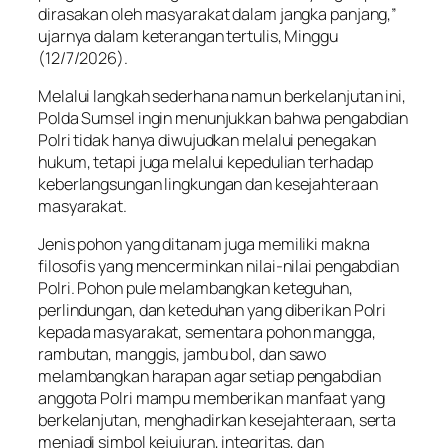
dirasakan oleh masyarakat dalam jangka panjang,”
ujarnya dalam keterangan tertulis, Minggu
(12/7/2026).
Melalui langkah sederhana namun berkelanjutan ini,
Polda Sumsel ingin menunjukkan bahwa pengabdian
Polri tidak hanya diwujudkan melalui penegakan
hukum, tetapi juga melalui kepedulian terhadap
keberlangsungan lingkungan dan kesejahteraan
masyarakat.
Jenis pohon yang ditanam juga memiliki makna
filosofis yang mencerminkan nilai-nilai pengabdian
Polri. Pohon pule melambangkan keteguhan,
perlindungan, dan keteduhan yang diberikan Polri
kepada masyarakat, sementara pohon mangga,
rambutan, manggis, jambu bol, dan sawo
melambangkan harapan agar setiap pengabdian
anggota Polri mampu memberikan manfaat yang
berkelanjutan, menghadirkan kesejahteraan, serta
menjadi simbol kejujuran, integritas, dan