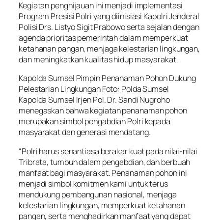
Kegiatan penghijauan ini menjadi implementasi
Program Presisi Polri yang diinisiasi Kapolri Jenderal
Polisi Drs. Listyo Sigit Prabowo serta sejalan dengan
agenda prioritas pemerintah dalam memperkuat
ketahanan pangan, menjaga kelestarian lingkungan,
dan meningkatkan kualitas hidup masyarakat.
Kapolda Sumsel Pimpin Penanaman Pohon Dukung
Pelestarian Lingkungan Foto: Polda Sumsel
Kapolda Sumsel Irjen Pol. Dr. Sandi Nugroho
menegaskan bahwa kegiatan penanaman pohon
merupakan simbol pengabdian Polri kepada
masyarakat dan generasi mendatang.
“Polri harus senantiasa berakar kuat pada nilai-nilai
Tribrata, tumbuh dalam pengabdian, dan berbuah
manfaat bagi masyarakat. Penanaman pohon ini
menjadi simbol komitmen kami untuk terus
mendukung pembangunan nasional, menjaga
kelestarian lingkungan, memperkuat ketahanan
pangan, serta menghadirkan manfaat yang dapat