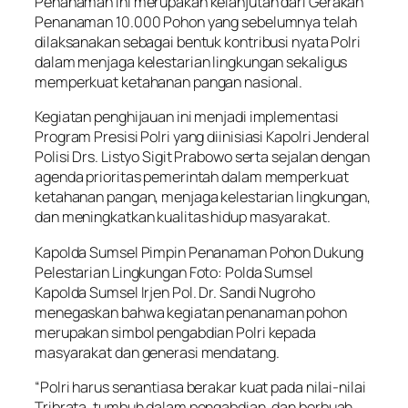
Penanaman ini merupakan kelanjutan dari Gerakan
Penanaman 10.000 Pohon yang sebelumnya telah
dilaksanakan sebagai bentuk kontribusi nyata Polri
dalam menjaga kelestarian lingkungan sekaligus
memperkuat ketahanan pangan nasional.
Kegiatan penghijauan ini menjadi implementasi
Program Presisi Polri yang diinisiasi Kapolri Jenderal
Polisi Drs. Listyo Sigit Prabowo serta sejalan dengan
agenda prioritas pemerintah dalam memperkuat
ketahanan pangan, menjaga kelestarian lingkungan,
dan meningkatkan kualitas hidup masyarakat.
Kapolda Sumsel Pimpin Penanaman Pohon Dukung
Pelestarian Lingkungan Foto: Polda Sumsel
Kapolda Sumsel Irjen Pol. Dr. Sandi Nugroho
menegaskan bahwa kegiatan penanaman pohon
merupakan simbol pengabdian Polri kepada
masyarakat dan generasi mendatang.
“Polri harus senantiasa berakar kuat pada nilai-nilai
Tribrata, tumbuh dalam pengabdian, dan berbuah