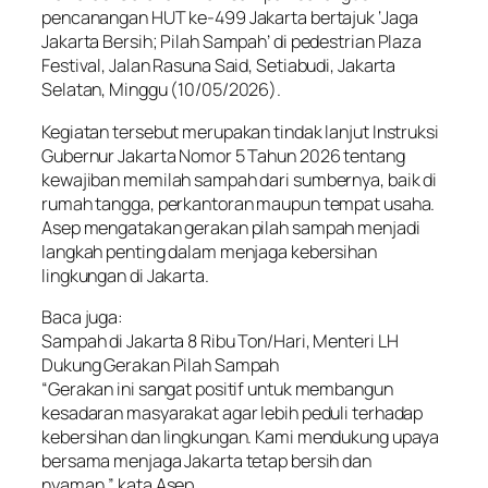
pencanangan HUT ke-499 Jakarta bertajuk ‘Jaga
Jakarta Bersih; Pilah Sampah’ di pedestrian Plaza
Festival, Jalan Rasuna Said, Setiabudi, Jakarta
Selatan, Minggu (10/05/2026).
Kegiatan tersebut merupakan tindak lanjut Instruksi
Gubernur Jakarta Nomor 5 Tahun 2026 tentang
kewajiban memilah sampah dari sumbernya, baik di
rumah tangga, perkantoran maupun tempat usaha.
Asep mengatakan gerakan pilah sampah menjadi
langkah penting dalam menjaga kebersihan
lingkungan di Jakarta.
Baca juga:
Sampah di Jakarta 8 Ribu Ton/Hari, Menteri LH
Dukung Gerakan Pilah Sampah
“Gerakan ini sangat positif untuk membangun
kesadaran masyarakat agar lebih peduli terhadap
kebersihan dan lingkungan. Kami mendukung upaya
bersama menjaga Jakarta tetap bersih dan
nyaman,” kata Asep.