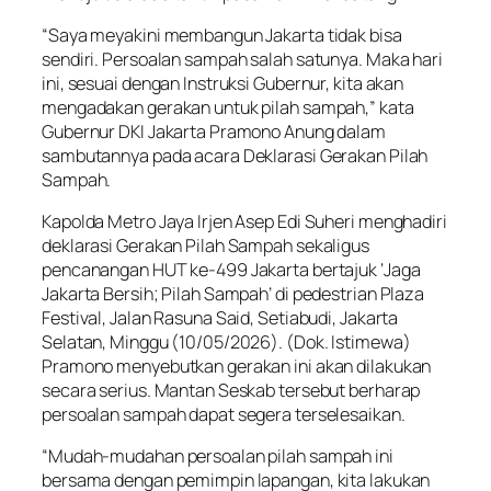
“Saya meyakini membangun Jakarta tidak bisa
sendiri. Persoalan sampah salah satunya. Maka hari
ini, sesuai dengan Instruksi Gubernur, kita akan
mengadakan gerakan untuk pilah sampah,” kata
Gubernur DKI Jakarta Pramono Anung dalam
sambutannya pada acara Deklarasi Gerakan Pilah
Sampah.
Kapolda Metro Jaya Irjen Asep Edi Suheri menghadiri
deklarasi Gerakan Pilah Sampah sekaligus
pencanangan HUT ke-499 Jakarta bertajuk ‘Jaga
Jakarta Bersih; Pilah Sampah’ di pedestrian Plaza
Festival, Jalan Rasuna Said, Setiabudi, Jakarta
Selatan, Minggu (10/05/2026). (Dok. Istimewa)
Pramono menyebutkan gerakan ini akan dilakukan
secara serius. Mantan Seskab tersebut berharap
persoalan sampah dapat segera terselesaikan.
“Mudah-mudahan persoalan pilah sampah ini
bersama dengan pemimpin lapangan, kita lakukan