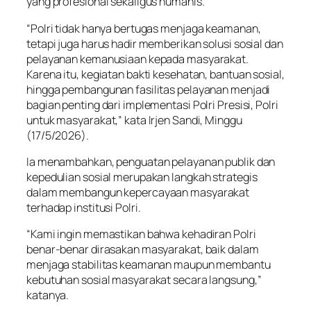
yang profesional sekaligus humanis.
“Polri tidak hanya bertugas menjaga keamanan,
tetapi juga harus hadir memberikan solusi sosial dan
pelayanan kemanusiaan kepada masyarakat.
Karena itu, kegiatan bakti kesehatan, bantuan sosial,
hingga pembangunan fasilitas pelayanan menjadi
bagian penting dari implementasi Polri Presisi, Polri
untuk masyarakat,” kata Irjen Sandi, Minggu
(17/5/2026).
Ia menambahkan, penguatan pelayanan publik dan
kepedulian sosial merupakan langkah strategis
dalam membangun kepercayaan masyarakat
terhadap institusi Polri.
“Kami ingin memastikan bahwa kehadiran Polri
benar-benar dirasakan masyarakat, baik dalam
menjaga stabilitas keamanan maupun membantu
kebutuhan sosial masyarakat secara langsung,”
katanya.