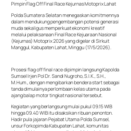
Pimpin Flag Off Final Race Kejurnas Motoprix Lahat
Polda Sumatera Selatan menegaskan komitmennya
dalam mendukung pengembangan potensi generasi
muda sekaligus memperkuat ekonomi kreatif
melalui pelaksanaan Final Race Kejuaraan Nasional
(Kejurnas) Motoprix 2026 yang digelar di Sirkuit
Manggul, Kabupaten Lahat, Minggu (17/5/2026).
Prosesi flag off final race dipimpin langsung Kapolda
Sumsel Irjen Pol Dr. Sandi Nugroho, S.I.K., S.H.,
M.Hum., dengan mengibarkan bendera start sebagai
tanda dimulainya perlombaan kelas utama pada
ajang balap motor tingkat nasional tersebut.
Kegiatan yang berlangsung mulai pukul 09.15 WIB
hingga 09.40 WIB itu disaksikan ribuan penonton.
Hadir pula jajaran Pejabat Utama Polda Sumsel,
unsur Forkopimda Kabupaten Lahat, komunitas