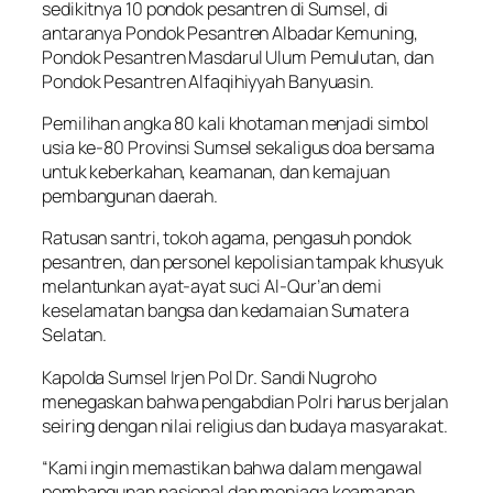
sedikitnya 10 pondok pesantren di Sumsel, di
antaranya Pondok Pesantren Albadar Kemuning,
Pondok Pesantren Masdarul Ulum Pemulutan, dan
Pondok Pesantren Alfaqihiyyah Banyuasin.
Pemilihan angka 80 kali khotaman menjadi simbol
usia ke-80 Provinsi Sumsel sekaligus doa bersama
untuk keberkahan, keamanan, dan kemajuan
pembangunan daerah.
Ratusan santri, tokoh agama, pengasuh pondok
pesantren, dan personel kepolisian tampak khusyuk
melantunkan ayat-ayat suci Al-Qur’an demi
keselamatan bangsa dan kedamaian Sumatera
Selatan.
Kapolda Sumsel Irjen Pol Dr. Sandi Nugroho
menegaskan bahwa pengabdian Polri harus berjalan
seiring dengan nilai religius dan budaya masyarakat.
“Kami ingin memastikan bahwa dalam mengawal
pembangunan nasional dan menjaga keamanan