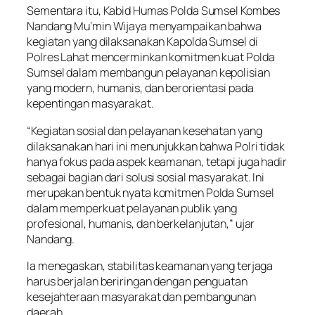
Sementara itu, Kabid Humas Polda Sumsel Kombes
Nandang Mu’min Wijaya menyampaikan bahwa
kegiatan yang dilaksanakan Kapolda Sumsel di
Polres Lahat mencerminkan komitmen kuat Polda
Sumsel dalam membangun pelayanan kepolisian
yang modern, humanis, dan berorientasi pada
kepentingan masyarakat.
“Kegiatan sosial dan pelayanan kesehatan yang
dilaksanakan hari ini menunjukkan bahwa Polri tidak
hanya fokus pada aspek keamanan, tetapi juga hadir
sebagai bagian dari solusi sosial masyarakat. Ini
merupakan bentuk nyata komitmen Polda Sumsel
dalam memperkuat pelayanan publik yang
profesional, humanis, dan berkelanjutan,” ujar
Nandang.
Ia menegaskan, stabilitas keamanan yang terjaga
harus berjalan beriringan dengan penguatan
kesejahteraan masyarakat dan pembangunan
daerah.