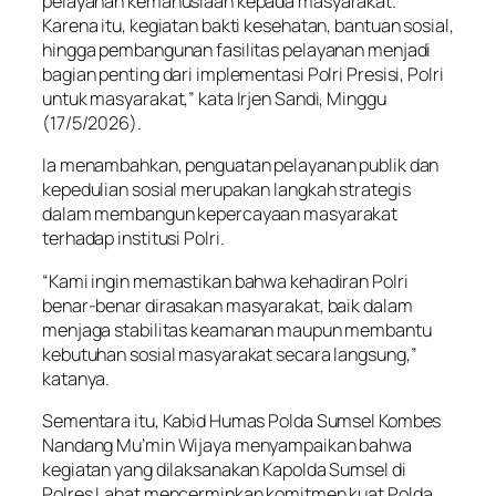
pelayanan kemanusiaan kepada masyarakat.
Karena itu, kegiatan bakti kesehatan, bantuan sosial,
hingga pembangunan fasilitas pelayanan menjadi
bagian penting dari implementasi Polri Presisi, Polri
untuk masyarakat,” kata Irjen Sandi, Minggu
(17/5/2026).
Ia menambahkan, penguatan pelayanan publik dan
kepedulian sosial merupakan langkah strategis
dalam membangun kepercayaan masyarakat
terhadap institusi Polri.
“Kami ingin memastikan bahwa kehadiran Polri
benar-benar dirasakan masyarakat, baik dalam
menjaga stabilitas keamanan maupun membantu
kebutuhan sosial masyarakat secara langsung,”
katanya.
Sementara itu, Kabid Humas Polda Sumsel Kombes
Nandang Mu’min Wijaya menyampaikan bahwa
kegiatan yang dilaksanakan Kapolda Sumsel di
Polres Lahat mencerminkan komitmen kuat Polda