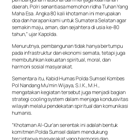
daerah, Polri senantiasa memohon ridha Tuhan Yang
Maha Esa. Angka 80 kali khotaman ini merupakan
doa dan harapan kami untuk Sumatera Selatan agar
semakin maju, aman, dan sejahtera di usia ke-80
tahun,” ujar Kapolda.
Menurutnya, pembangunan tidak hanya bertumpu
pada infrastruktur dan ekonomi semata, tetapi juga
membutuhkan kekuatan spiritual, moral, dan
harmoni sosial masyarakat.
Sementara itu, Kabid Humas Polda Sumsel Kombes
Pol Nandang Mu’min Wijaya, S.I.K., M.H.,
mengatakan kegiatan tersebut juga menjadi bagian
strategi cooling system dalam menjaga kondusivitas
wilayah melalui pendekatan spiritual dan komunikasi
humanis.
“Khotaman Al-Qur’an serentak ini adalah bentuk
komitmen Polda Sumsel dalam mendukung
terciptanya masyarakat yang harmonis dan