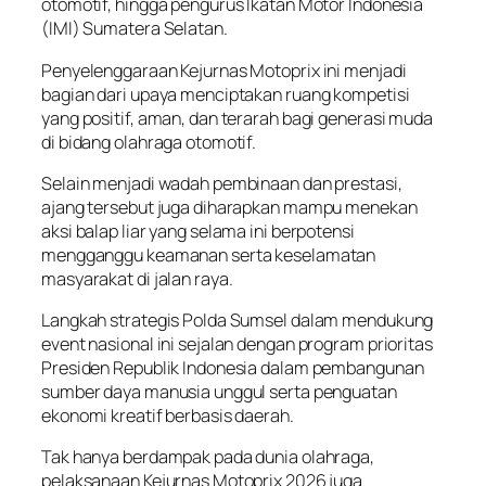
otomotif, hingga pengurus Ikatan Motor Indonesia
(IMI) Sumatera Selatan.
Penyelenggaraan Kejurnas Motoprix ini menjadi
bagian dari upaya menciptakan ruang kompetisi
yang positif, aman, dan terarah bagi generasi muda
di bidang olahraga otomotif.
Selain menjadi wadah pembinaan dan prestasi,
ajang tersebut juga diharapkan mampu menekan
aksi balap liar yang selama ini berpotensi
mengganggu keamanan serta keselamatan
masyarakat di jalan raya.
Langkah strategis Polda Sumsel dalam mendukung
event nasional ini sejalan dengan program prioritas
Presiden Republik Indonesia dalam pembangunan
sumber daya manusia unggul serta penguatan
ekonomi kreatif berbasis daerah.
Tak hanya berdampak pada dunia olahraga,
pelaksanaan Kejurnas Motoprix 2026 juga