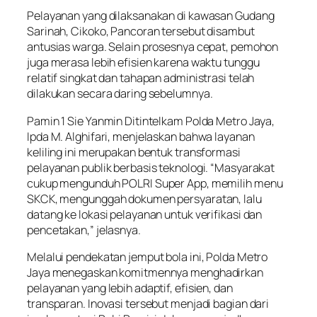
Pelayanan yang dilaksanakan di kawasan Gudang
Sarinah, Cikoko, Pancoran tersebut disambut
antusias warga. Selain prosesnya cepat, pemohon
juga merasa lebih efisien karena waktu tunggu
relatif singkat dan tahapan administrasi telah
dilakukan secara daring sebelumnya.
Pamin 1 Sie Yanmin Ditintelkam Polda Metro Jaya,
Ipda M. Alghifari, menjelaskan bahwa layanan
keliling ini merupakan bentuk transformasi
pelayanan publik berbasis teknologi. “Masyarakat
cukup mengunduh POLRI Super App, memilih menu
SKCK, mengunggah dokumen persyaratan, lalu
datang ke lokasi pelayanan untuk verifikasi dan
pencetakan,” jelasnya.
Melalui pendekatan jemput bola ini, Polda Metro
Jaya menegaskan komitmennya menghadirkan
pelayanan yang lebih adaptif, efisien, dan
transparan. Inovasi tersebut menjadi bagian dari