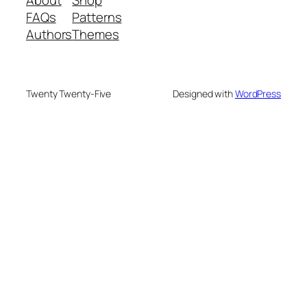
About
Shop
FAQs
Patterns
Authors
Themes
Twenty Twenty-Five
Designed with
WordPress