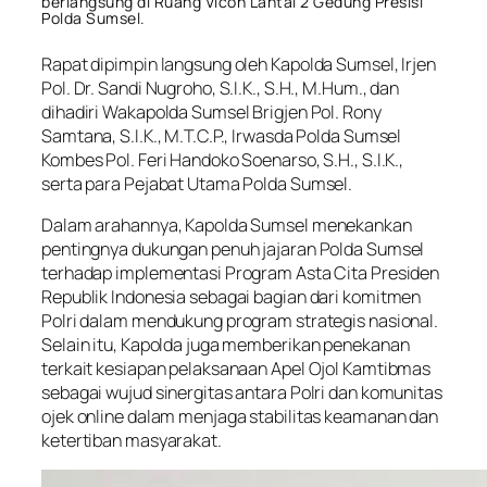
berlangsung di Ruang Vicon Lantai 2 Gedung Presisi
Polda Sumsel.
Rapat dipimpin langsung oleh Kapolda Sumsel, Irjen
Pol. Dr. Sandi Nugroho, S.I.K., S.H., M.Hum., dan
dihadiri Wakapolda Sumsel Brigjen Pol. Rony
Samtana, S.I.K., M.T.C.P., Irwasda Polda Sumsel
Kombes Pol. Feri Handoko Soenarso, S.H., S.I.K.,
serta para Pejabat Utama Polda Sumsel.
Dalam arahannya, Kapolda Sumsel menekankan
pentingnya dukungan penuh jajaran Polda Sumsel
terhadap implementasi Program Asta Cita Presiden
Republik Indonesia sebagai bagian dari komitmen
Polri dalam mendukung program strategis nasional.
Selain itu, Kapolda juga memberikan penekanan
terkait kesiapan pelaksanaan Apel Ojol Kamtibmas
sebagai wujud sinergitas antara Polri dan komunitas
ojek online dalam menjaga stabilitas keamanan dan
ketertiban masyarakat.