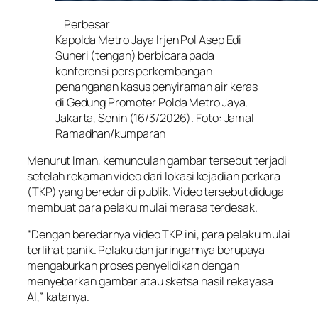
Perbesar
Kapolda Metro Jaya Irjen Pol Asep Edi
Suheri (tengah) berbicara pada
konferensi pers perkembangan
penanganan kasus penyiraman air keras
di Gedung Promoter Polda Metro Jaya,
Jakarta, Senin (16/3/2026). Foto: Jamal
Ramadhan/kumparan
Menurut Iman, kemunculan gambar tersebut terjadi
setelah rekaman video dari lokasi kejadian perkara
(TKP) yang beredar di publik. Video tersebut diduga
membuat para pelaku mulai merasa terdesak.
“Dengan beredarnya video TKP ini, para pelaku mulai
terlihat panik. Pelaku dan jaringannya berupaya
mengaburkan proses penyelidikan dengan
menyebarkan gambar atau sketsa hasil rekayasa
AI,” katanya.