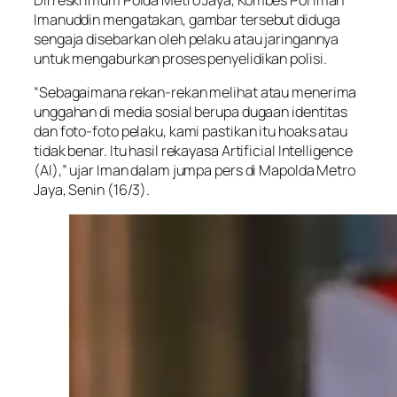
Dirreskrimum Polda Metro Jaya, Kombes Pol Iman
Imanuddin mengatakan, gambar tersebut diduga
sengaja disebarkan oleh pelaku atau jaringannya
untuk mengaburkan proses penyelidikan polisi.
“Sebagaimana rekan-rekan melihat atau menerima
unggahan di media sosial berupa dugaan identitas
dan foto-foto pelaku, kami pastikan itu hoaks atau
tidak benar. Itu hasil rekayasa Artificial Intelligence
(AI),” ujar Iman dalam jumpa pers di Mapolda Metro
Jaya, Senin (16/3).