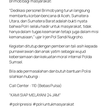
Brimob bagi masyarakat:
“Dedikasi personel Brimob yang turun langsung
membantu korban bencana di Aceh, Sumatera
Utara, dan Sumatera Barat adalah bukti nyata
bahwa Polri selalu hadir untuk masyarakat, tidak
hanya dalam tugas keamanan tetapi juga dalam misi
kemanusiaan,” ujar Irjen Pol Sandi Nugroho.
Kegiatan ditutup dengan pemberian tali asih kepada
purnawirawan dan anak yatim sebagai wujud
kebersamaan dan kekuatan moral internal Polda
Sumsel.
Bila ada permasalahan dan butuh bantuan Polisi
silahkan hubungi :
Call Center : 110 (Bebas Pulsa)
“KAMI SIAP MELAYANI 24 JAM”
#polripresisi #polriuntukmasyarakat