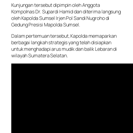
Kunjungan tersebut dipimpin oleh Anggota
Kompolnas Dr. Supardi Hamid dan diterima langsung
oleh Kapolda Sumsel Irjen Pol Sandi Nugroho di
Gedung Presisi Mapolda Sumsel.
Dalam pertemuan tersebut, Kapolda memaparkan
berbagai langkah strategis yang telah disiapkan
untuk menghadapi arus mudik dan balik Lebaran di
wilayah Sumatera Selatan.