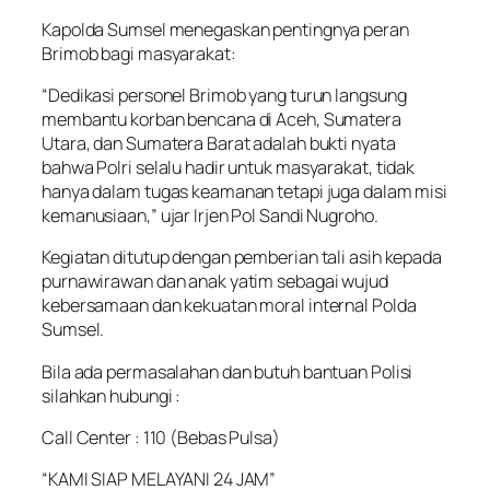
Kapolda Sumsel menegaskan pentingnya peran
Brimob bagi masyarakat:
“Dedikasi personel Brimob yang turun langsung
membantu korban bencana di Aceh, Sumatera
Utara, dan Sumatera Barat adalah bukti nyata
bahwa Polri selalu hadir untuk masyarakat, tidak
hanya dalam tugas keamanan tetapi juga dalam misi
kemanusiaan,” ujar Irjen Pol Sandi Nugroho.
Kegiatan ditutup dengan pemberian tali asih kepada
purnawirawan dan anak yatim sebagai wujud
kebersamaan dan kekuatan moral internal Polda
Sumsel.
Bila ada permasalahan dan butuh bantuan Polisi
silahkan hubungi :
Call Center : 110 (Bebas Pulsa)
“KAMI SIAP MELAYANI 24 JAM”