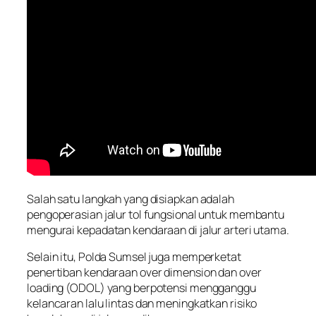
Salah satu langkah yang disiapkan adalah
pengoperasian jalur tol fungsional untuk membantu
mengurai kepadatan kendaraan di jalur arteri utama.
Selain itu, Polda Sumsel juga memperketat
penertiban kendaraan over dimension dan over
loading (ODOL) yang berpotensi mengganggu
kelancaran lalu lintas dan meningkatkan risiko