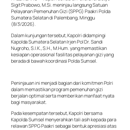
Sigit Prabowo, M.Si. meninjau langsung Satuan
Pelayanan Pemenuhan Gizi (SPPG) Paakri Polda
Sumatera Selatan di Palembang, Minggu
(8/3/2026).
Dalam kunjungan tersebut, Kapolri didampingi
Kapolda Sumatera Selatan Irjen Pol Dr. Sandi
Nugroho, S.I.K., S.H., M.Hum. yang memastikan
kesiapan operasional fasilitas pelayanan gizi yang
berada di bawah koordinasi Polda Sumsel.
Peninjauan ini menjadi bagian dari komitmen Polri
dalam memastikan program pemenuhan gizi
berjalan optimal serta memberikan manfaat nyata
bagi masyarakat.
Pada kesempatan tersebut, Kapolri bersama
Kapolda Sumsel menyerahkan tali asih kepada para
relawan SPPG Paakri sebagai bentuk apresiasi atas