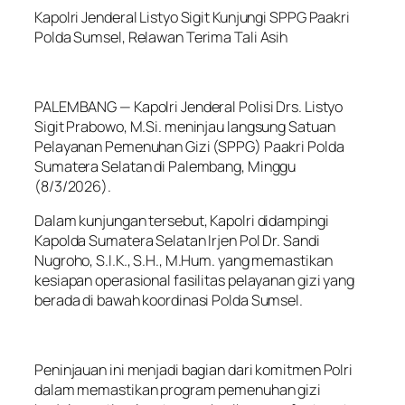
Kapolri Jenderal Listyo Sigit Kunjungi SPPG Paakri
Polda Sumsel, Relawan Terima Tali Asih
PALEMBANG — Kapolri Jenderal Polisi Drs. Listyo
Sigit Prabowo, M.Si. meninjau langsung Satuan
Pelayanan Pemenuhan Gizi (SPPG) Paakri Polda
Sumatera Selatan di Palembang, Minggu
(8/3/2026).
Dalam kunjungan tersebut, Kapolri didampingi
Kapolda Sumatera Selatan Irjen Pol Dr. Sandi
Nugroho, S.I.K., S.H., M.Hum. yang memastikan
kesiapan operasional fasilitas pelayanan gizi yang
berada di bawah koordinasi Polda Sumsel.
Peninjauan ini menjadi bagian dari komitmen Polri
dalam memastikan program pemenuhan gizi