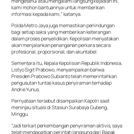
mengetahui atau mengalami langsung kejadian ini,
kami mohon bantuannya untuk memberikan
informasi kepada kami,” katanya.
Polda Metro Jaya juga memastikan perlindungan
bagi setiap saksi yang memberikan keterangan
dalam proses penyelidikan. Kepolisian menyatakan
akan menjalankan penanganan perkara secara
profesional, proporsional, dan akuntabel.
Sementara itu, Kepala Kepolisian Republik Indonesia,
Listyo Sigit Prabowo, menyampaikan bahwa
Presiden Prabowo Subianto telah memerintahkan
pengusutan tuntas kasus penyiraman terhadap
Andrie Yunus.
Pernyataan tersebut disampaikan Kapolri saat
meninjau situasi di Stasiun Surabaya Gubeng,
Minggu.
“Jadi terkait perkembangan penyiraman aktivis, saya
telah mendapatkan perintah langsung dari Bapak