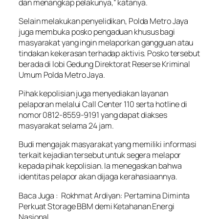
dan menangkap pelakunya,” katanya.
Selain melakukan penyelidikan, Polda Metro Jaya
juga membuka posko pengaduan khusus bagi
masyarakat yang ingin melaporkan gangguan atau
tindakan kekerasan terhadap aktivis. Posko tersebut
berada di lobi Gedung Direktorat Reserse Kriminal
Umum Polda Metro Jaya.
Pihak kepolisian juga menyediakan layanan
pelaporan melalui Call Center 110 serta hotline di
nomor 0812-8559-9191 yang dapat diakses
masyarakat selama 24 jam.
Budi mengajak masyarakat yang memiliki informasi
terkait kejadian tersebut untuk segera melapor
kepada pihak kepolisian. Ia menegaskan bahwa
identitas pelapor akan dijaga kerahasiaannya.
Baca Juga :
Rokhmat Ardiyan: Pertamina Diminta
Perkuat Storage BBM demi Ketahanan Energi
Nasional