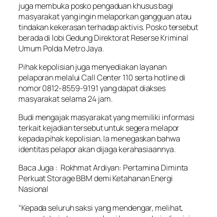
juga membuka posko pengaduan khusus bagi
masyarakat yang ingin melaporkan gangguan atau
tindakan kekerasan terhadap aktivis. Posko tersebut
berada di lobi Gedung Direktorat Reserse Kriminal
Umum Polda Metro Jaya.
Pihak kepolisian juga menyediakan layanan
pelaporan melalui Call Center 110 serta hotline di
nomor 0812-8559-9191 yang dapat diakses
masyarakat selama 24 jam.
Budi mengajak masyarakat yang memiliki informasi
terkait kejadian tersebut untuk segera melapor
kepada pihak kepolisian. Ia menegaskan bahwa
identitas pelapor akan dijaga kerahasiaannya.
Baca Juga :
Rokhmat Ardiyan: Pertamina Diminta
Perkuat Storage BBM demi Ketahanan Energi
Nasional
“Kepada seluruh saksi yang mendengar, melihat,