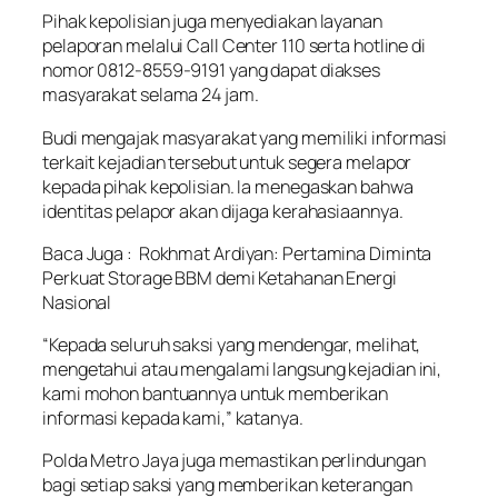
Pihak kepolisian juga menyediakan layanan
pelaporan melalui Call Center 110 serta hotline di
nomor 0812-8559-9191 yang dapat diakses
masyarakat selama 24 jam.
Budi mengajak masyarakat yang memiliki informasi
terkait kejadian tersebut untuk segera melapor
kepada pihak kepolisian. Ia menegaskan bahwa
identitas pelapor akan dijaga kerahasiaannya.
Baca Juga :
Rokhmat Ardiyan: Pertamina Diminta
Perkuat Storage BBM demi Ketahanan Energi
Nasional
“Kepada seluruh saksi yang mendengar, melihat,
mengetahui atau mengalami langsung kejadian ini,
kami mohon bantuannya untuk memberikan
informasi kepada kami,” katanya.
Polda Metro Jaya juga memastikan perlindungan
bagi setiap saksi yang memberikan keterangan