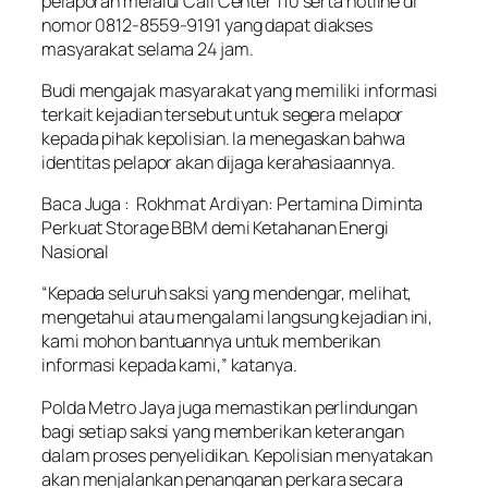
pelaporan melalui Call Center 110 serta hotline di
nomor 0812-8559-9191 yang dapat diakses
masyarakat selama 24 jam.
Budi mengajak masyarakat yang memiliki informasi
terkait kejadian tersebut untuk segera melapor
kepada pihak kepolisian. Ia menegaskan bahwa
identitas pelapor akan dijaga kerahasiaannya.
Baca Juga :
Rokhmat Ardiyan: Pertamina Diminta
Perkuat Storage BBM demi Ketahanan Energi
Nasional
“Kepada seluruh saksi yang mendengar, melihat,
mengetahui atau mengalami langsung kejadian ini,
kami mohon bantuannya untuk memberikan
informasi kepada kami,” katanya.
Polda Metro Jaya juga memastikan perlindungan
bagi setiap saksi yang memberikan keterangan
dalam proses penyelidikan. Kepolisian menyatakan
akan menjalankan penanganan perkara secara