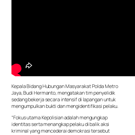
Kepala Bidang Hubungan Masyarakat Polda Metro
Jaya, Budi Hermanto, mengatakan tim penyelidik
sedang bekerja secara intensif di lapangan untuk
mengumpulkan bukti dan mengidentifikasi pelaku.
“Fokus utama Kepolisian adalah mengungkap
identitas serta menangkap pelaku di balik aksi
kriminal yang mencederai demokrasi tersebut