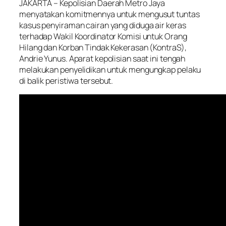
JAKARTA
– Kepolisian Daerah Metro Jaya
menyatakan komitmennya untuk mengusut tuntas
kasus penyiraman cairan yang diduga air keras
terhadap Wakil Koordinator Komisi untuk Orang
Hilang dan Korban Tindak Kekerasan (KontraS),
Andrie Yunus. Aparat kepolisian saat ini tengah
melakukan penyelidikan untuk mengungkap pelaku
di balik peristiwa tersebut.