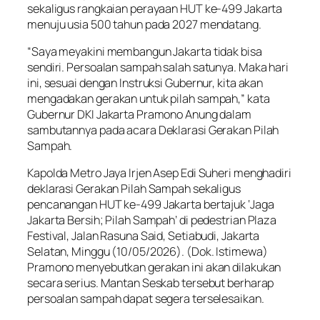
sekaligus rangkaian perayaan HUT ke-499 Jakarta
menuju usia 500 tahun pada 2027 mendatang.
“Saya meyakini membangun Jakarta tidak bisa
sendiri. Persoalan sampah salah satunya. Maka hari
ini, sesuai dengan Instruksi Gubernur, kita akan
mengadakan gerakan untuk pilah sampah,” kata
Gubernur DKI Jakarta Pramono Anung dalam
sambutannya pada acara Deklarasi Gerakan Pilah
Sampah.
Kapolda Metro Jaya Irjen Asep Edi Suheri menghadiri
deklarasi Gerakan Pilah Sampah sekaligus
pencanangan HUT ke-499 Jakarta bertajuk ‘Jaga
Jakarta Bersih; Pilah Sampah’ di pedestrian Plaza
Festival, Jalan Rasuna Said, Setiabudi, Jakarta
Selatan, Minggu (10/05/2026). (Dok. Istimewa)
Pramono menyebutkan gerakan ini akan dilakukan
secara serius. Mantan Seskab tersebut berharap
persoalan sampah dapat segera terselesaikan.