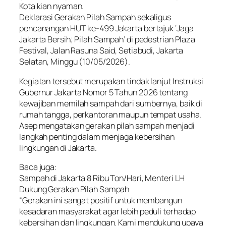
Kota kian nyaman.
Deklarasi Gerakan Pilah Sampah sekaligus
pencanangan HUT ke-499 Jakarta bertajuk ‘Jaga
Jakarta Bersih; Pilah Sampah’ di pedestrian Plaza
Festival, Jalan Rasuna Said, Setiabudi, Jakarta
Selatan, Minggu (10/05/2026).
Kegiatan tersebut merupakan tindak lanjut Instruksi
Gubernur Jakarta Nomor 5 Tahun 2026 tentang
kewajiban memilah sampah dari sumbernya, baik di
rumah tangga, perkantoran maupun tempat usaha.
Asep mengatakan gerakan pilah sampah menjadi
langkah penting dalam menjaga kebersihan
lingkungan di Jakarta.
Baca juga:
Sampah di Jakarta 8 Ribu Ton/Hari, Menteri LH
Dukung Gerakan Pilah Sampah
“Gerakan ini sangat positif untuk membangun
kesadaran masyarakat agar lebih peduli terhadap
kebersihan dan lingkungan. Kami mendukung upaya