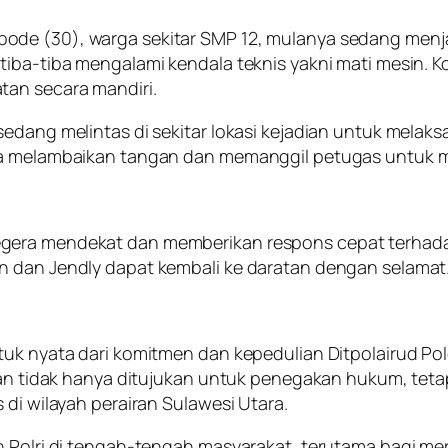
de (30), warga sekitar SMP 12, mulanya sedang menjala
tiba-tiba mengalami kendala teknis yakni mati mesin. K
tan secara mandiri.
sedang melintas di sekitar lokasi kejadian untuk melak
era melambaikan tangan dan memanggil petugas untuk 
gera mendekat dan memberikan respons cepat terhadap
n dan Jendly dapat kembali ke daratan dengan selamat
ntuk nyata dari komitmen dan kepedulian Ditpolairud P
iran tidak hanya ditujukan untuk penegakan hukum, tet
 di wilayah perairan Sulawesi Utara.
 Polri di tengah-tengah masyarakat, terutama bagi mere