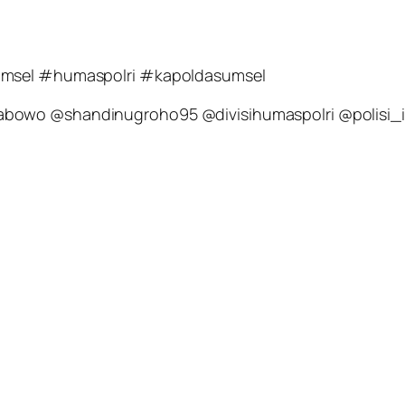
sumsel #humaspolri #kapoldasumsel
abowo @shandinugroho95 @divisihumaspolri @polisi_