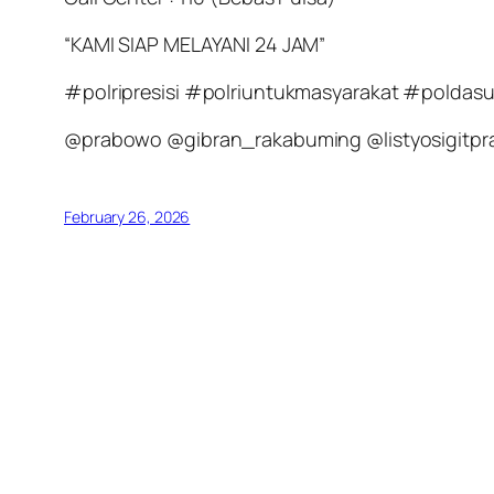
“KAMI SIAP MELAYANI 24 JAM”
#polripresisi #polriuntukmasyarakat #polda
@prabowo @gibran_rakabuming @listyosigitpr
February 26, 2026