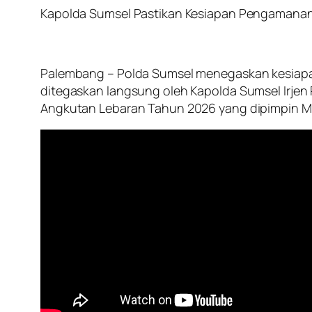
Kapolda Sumsel Pastikan Kesiapan Pengamanan
Palembang – Polda Sumsel menegaskan kesiapan
ditegaskan langsung oleh Kapolda Sumsel Irjen P
Angkutan Lebaran Tahun 2026 yang dipimpin Me