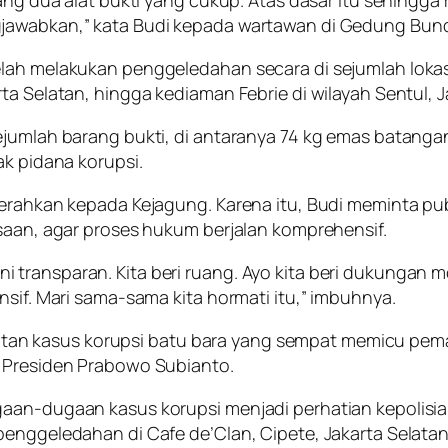
ang dua alat bukti yang cukup. Atas dasar itu sehingga 
jawabkan,” kata Budi kepada wartawan di Gedung Bunda
elah melakukan penggeledahan secara di sejumlah lokas
ta Selatan, hingga kediaman Febrie di wilayah Sentul, J
jumlah barang bukti, di antaranya 74 kg emas batangan, 
ak pidana korupsi.
iserahkan kepada Kejagung. Karena itu, Budi meminta 
ksaan, agar proses hukum berjalan komprehensif.
 transparan. Kita beri ruang. Ayo kita beri dukungan 
nsif. Mari sama-sama kita hormati itu,” imbuhnya.
n kasus korupsi batu bara yang sempat memicu pemada
i Presiden Prabowo Subianto.
ugaan-dugaan kasus korupsi menjadi perhatian kepoli
penggeledahan di Cafe de’Clan, Cipete, Jakarta Selatan