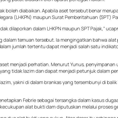
k boleh diabaikan. Apabila aset tersebut benar merup
Negara (LHKPN) maupun Surat Pemberitahuan (SPT) Paj
 tidak dilaporkan dalam LHKPN maupun SPT Pajak,” ucap
g dalam temuan tersebut. Ia mengingatkan bahwa alat
am jumlah tertentu dapat menjadi salah satu indikator 
an aset menjadi perhatian. Menurut Yunus, penyimpanan
 yang tidak lazim dan dapat menjadi petunjuk dalam p
 lazim, yakni di dalam brankas yang tersembunyi di bal
menetapkan Febrie sebagai tersangka dalam kasus dugaan
kecukupan alat bukti dam diputuskan melalui proses ge