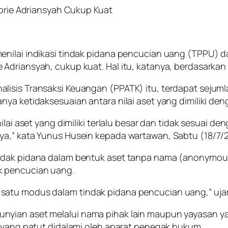
ebrie Adriansyah Cukup Kuat
enilai indikasi tindak pidana pencucian uang (TPPU) 
Adriansyah, cukup kuat. Hal itu, katanya, berdasarkan
lisis Transaksi Keuangan (PPATK) itu, terdapat sejuml
nya ketidaksesuaian antara nilai aset yang dimiliki de
ilai aset yang dimiliki terlalu besar dan tidak sesuai d
ya,” kata Yunus Husein kepada wartawan, Sabtu (18/7/
indak pidana dalam bentuk aset tanpa nama (anonymou
k pencucian uang.
satu modus dalam tindak pidana pencucian uang,” uja
nyian aset melalui nama pihak lain maupun yayasan y
r yang patut didalami oleh aparat penegak hukum.