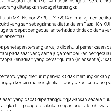
kum Acara Pidana (KUHAP) tidak mengatur secara eksp
seorang ditetapkan sebagai tersangka.
itusi (MK) Nomor 21/PUU-XII/2014 memang memberikan
ukti yang sah sebagaimana diatur dalam Pasal 184 KUH
juga terdapat pengecualian terhadap tindak pidana y
in absentia).
a penetapan tersangka wajib didahului pemeriksaan c
tetapi pada saat yang sama juga memberikan pengecual
anpa kehadiran yang bersangkutan (in absentia),” ka
 tertentu yang menurut penyidik tidak memungkinkan pe
hingga kondisi memungkinkan, penyidikan justru berp
liki alasan yang dapat dipertanggungjawabkan secara 
angka tetap dapat dilakukan sepanjang seluruh syarat 