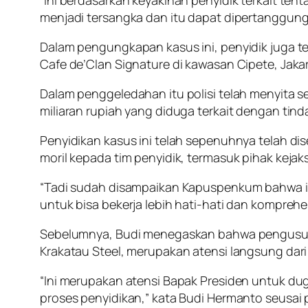
“Ini berdasarkan keyakinan penyidik terkait tent
menjadi tersangka dan itu dapat dipertanggung
Dalam pengungkapan kasus ini, penyidik juga t
Cafe de’Clan Signature di kawasan Cipete, Jakar
Dalam penggeledahan itu polisi telah menyita se
miliaran rupiah yang diduga terkait dengan tind
Penyidikan kasus ini telah sepenuhnya telah d
moril kepada tim penyidik, termasuk pihak keja
“Tadi sudah disampaikan Kapuspenkum bahwa ini
untuk bisa bekerja lebih hati-hati dan komprehe
Sebelumnya, Budi menegaskan bahwa pengusuta
Krakatau Steel, merupakan atensi langsung dar
“Ini merupakan atensi Bapak Presiden untuk d
proses penyidikan,” kata Budi Hermanto seusai 