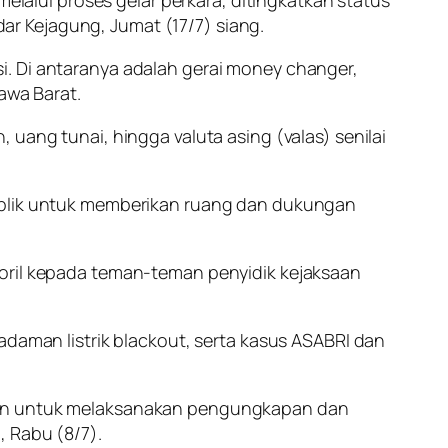
melalui proses gelar perkara, ditingkatkan status
r Kejagung, Jumat (17/7) siang.
i. Di antaranya adalah gerai money changer,
awa Barat.
uang tunai, hingga valuta asing (valas) senilai
publik untuk memberikan ruang dan dukungan
moril kepada teman-teman penyidik kejaksaan
man listrik blackout, serta kasus ASABRI dan
sian untuk melaksanakan pengungkapan dan
, Rabu (8/7).