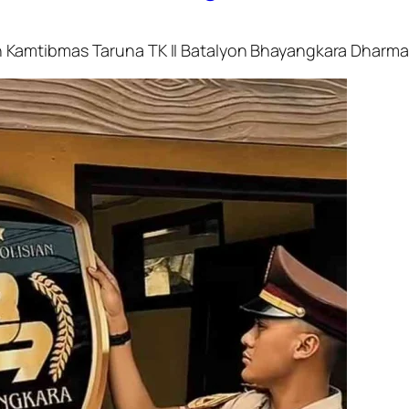
Kamtibmas Taruna TK II Batalyon Bhayangkara Dharma