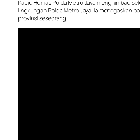
Kabid Humas Polda Metro Jaya menghimbau seluru
lingkungan Polda Metro Jaya. Ia menegaskan ba
provinsi seseorang.