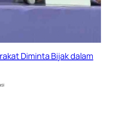
akat Diminta Bijak dalam
si