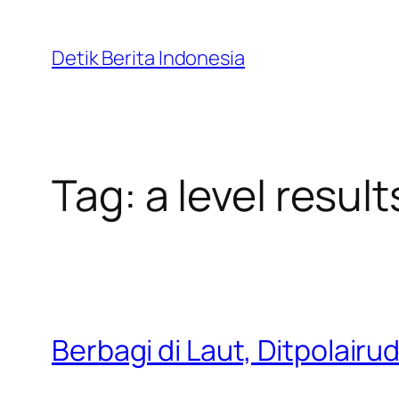
Skip
to
Detik Berita Indonesia
content
Tag:
a level resul
Berbagi di Laut, Ditpolair