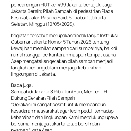
pencanangan HUT ke-499 Jakarta bertajuk ‘Jaga
Jakarta Bersih; Pilah Sampah’ di pedestrian Plaza
Festival, Jalan Rasuna Said, Setiabudi, Jakarta
Selatan, Minggu (10/05/2026).
Kegiatan tersebut merupakan tindak lanjut Instruksi
Gubernur Jakarta Nomor 5 Tahun 2026 tentang
kewajiban memilah sampah dari sumbernya, baik di
rumah tangga, perkantoran maupun tempat usaha.
Asep mengatakan gerakan pilah sampah menjadi
langkah penting dalam menjaga kebersihan
lingkungan di Jakarta.
Baca juga:
Sampah di Jakarta 8 Ribu Ton/Hari, Menteri LH
Dukung Gerakan Pilah Sampah
“Gerakan ini sangat positif untuk membangun
kesadaran masyarakat agar lebih peduli terhadap
kebersihan dan lingkungan. Kami mendukung upaya
bersama menjaga Jakarta tetap bersih dan
nyaman,” kata Asep.