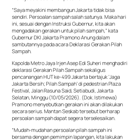
“Saya meyakini membangun Jakarta tidak bisa
sendiri. Persoalan sampah salah satunya. Maka hari
ini, sesuai dengan Instruksi Gubernur, kita akan
mengadakan gerakan untuk pilah sampah,” kata
Gubernur DKI Jakarta Pramono Anung dalam
sambutannya pada acara Deklarasi Gerakan Pilah
Sampah.
Kapolda Metro Jaya Irjen Asep Edi Suheri menghadiri
deklarasi Gerakan Pilah Sampah sekaligus
pencanangan HUT ke-499 Jakarta bertajuk ‘Jaga
Jakarta Bersih; Pilah Sampah’ di pedestrian Plaza
Festival, Jalan Rasuna Said, Setiabudi, Jakarta
Selatan, Minggu (10/05/2026). (Dok. Istimewa)
Pramono menyebutkan gerakan ini akan dilakukan
secara serius. Mantan Seskab tersebut berharap
persoalan sampah dapat segera terselesaikan.
“Mudah-mudahan persoalan pilah sampah ini
bersama dengan pemimpin lapangan, kita lakukan