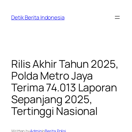
Skip
to
Detik Berita Indonesia
content
Rilis Akhir Tahun 2025,
Polda Metro Jaya
Terima 74.013 Laporan
Sepanjang 2025,
Tertinggi Nasional
Written by
Admin
in
Berita Polisi