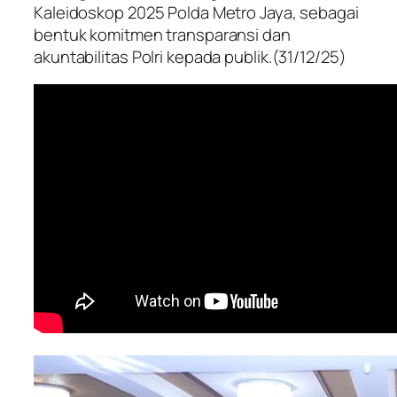
Kaleidoskop 2025 Polda Metro Jaya, sebagai
bentuk komitmen transparansi dan
akuntabilitas Polri kepada publik.(31/12/25)