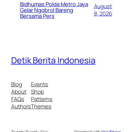
Bidhumas Polda Metro Jaya
August
Gelar Ngobrol Bareng
8, 2026
Bersama Pers
Detik Berita Indonesia
Blog
Events
About
Shop
FAQs
Patterns
Authors
Themes
Twenty Twenty-Five
Designed with
WordPress