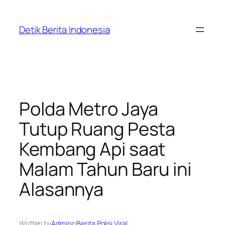
Skip
to
Detik Berita Indonesia
content
Polda Metro Jaya
Tutup Ruang Pesta
Kembang Api saat
Malam Tahun Baru ini
Alasannya
Written by
Admin
in
Berita Polisi Viral