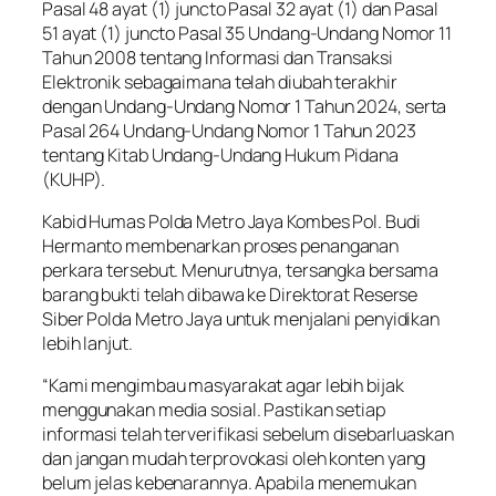
Pasal 48 ayat (1) juncto Pasal 32 ayat (1) dan Pasal
51 ayat (1) juncto Pasal 35 Undang-Undang Nomor 11
Tahun 2008 tentang Informasi dan Transaksi
Elektronik sebagaimana telah diubah terakhir
dengan Undang-Undang Nomor 1 Tahun 2024, serta
Pasal 264 Undang-Undang Nomor 1 Tahun 2023
tentang Kitab Undang-Undang Hukum Pidana
(KUHP).
Kabid Humas Polda Metro Jaya Kombes Pol. Budi
Hermanto membenarkan proses penanganan
perkara tersebut. Menurutnya, tersangka bersama
barang bukti telah dibawa ke Direktorat Reserse
Siber Polda Metro Jaya untuk menjalani penyidikan
lebih lanjut.
“Kami mengimbau masyarakat agar lebih bijak
menggunakan media sosial. Pastikan setiap
informasi telah terverifikasi sebelum disebarluaskan
dan jangan mudah terprovokasi oleh konten yang
belum jelas kebenarannya. Apabila menemukan