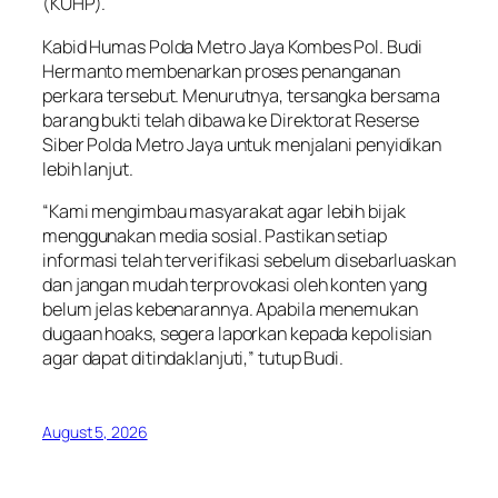
(KUHP).
Kabid Humas Polda Metro Jaya Kombes Pol. Budi
Hermanto membenarkan proses penanganan
perkara tersebut. Menurutnya, tersangka bersama
barang bukti telah dibawa ke Direktorat Reserse
Siber Polda Metro Jaya untuk menjalani penyidikan
lebih lanjut.
“Kami mengimbau masyarakat agar lebih bijak
menggunakan media sosial. Pastikan setiap
informasi telah terverifikasi sebelum disebarluaskan
dan jangan mudah terprovokasi oleh konten yang
belum jelas kebenarannya. Apabila menemukan
dugaan hoaks, segera laporkan kepada kepolisian
agar dapat ditindaklanjuti,” tutup Budi.
August 5, 2026