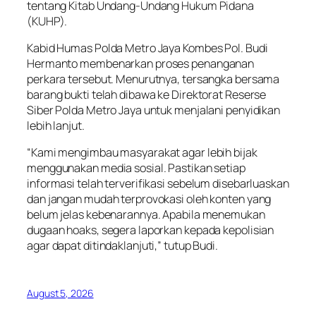
tentang Kitab Undang-Undang Hukum Pidana
(KUHP).
Kabid Humas Polda Metro Jaya Kombes Pol. Budi
Hermanto membenarkan proses penanganan
perkara tersebut. Menurutnya, tersangka bersama
barang bukti telah dibawa ke Direktorat Reserse
Siber Polda Metro Jaya untuk menjalani penyidikan
lebih lanjut.
“Kami mengimbau masyarakat agar lebih bijak
menggunakan media sosial. Pastikan setiap
informasi telah terverifikasi sebelum disebarluaskan
dan jangan mudah terprovokasi oleh konten yang
belum jelas kebenarannya. Apabila menemukan
dugaan hoaks, segera laporkan kepada kepolisian
agar dapat ditindaklanjuti,” tutup Budi.
August 5, 2026