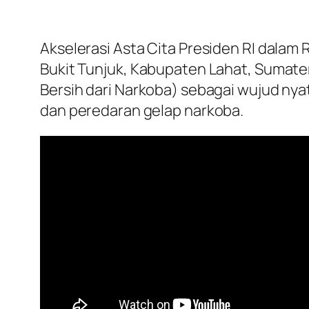
Akselerasi Asta Cita Presiden RI dala
Bukit Tunjuk, Kabupaten Lahat, Sumatera
Bersih dari Narkoba) sebagai wujud n
dan peredaran gelap narkoba.