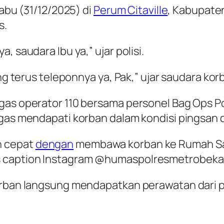
Rabu (31/12/2025) di
Perum Citaville
, Kabupate
s.
, saudara Ibu ya,” ujar polisi.
ung terus teleponnya ya, Pak,” ujar saudara kor
ugas operator 110 bersama personel Bag Ops 
ugas mendapati korban dalam kondisi pingsan d
n cepat
dengan
membawa korban ke Rumah Sak
s caption Instagram @humaspolresmetrobekas
orban langsung mendapatkan perawatan dari p