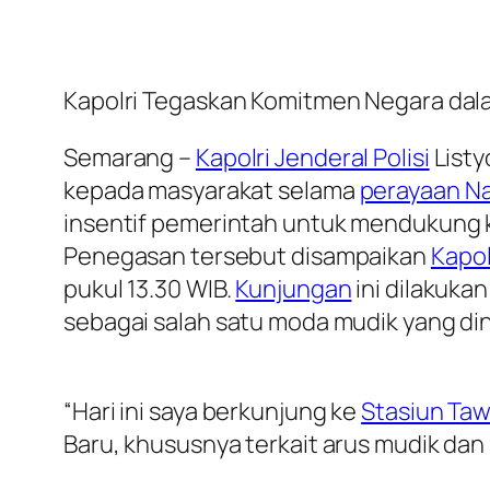
Kapolri Tegaskan Komitmen Negara dal
Semarang –
Kapolri Jenderal Polisi
Listy
kepada masyarakat selama
perayaan Na
insentif pemerintah untuk mendukung k
Penegasan tersebut disampaikan
Kapol
pukul 13.30 WIB.
Kunjungan
ini dilakuka
sebagai salah satu moda mudik yang di
“Hari ini saya berkunjung ke
Stasiun Ta
Baru, khususnya terkait arus mudik dan 