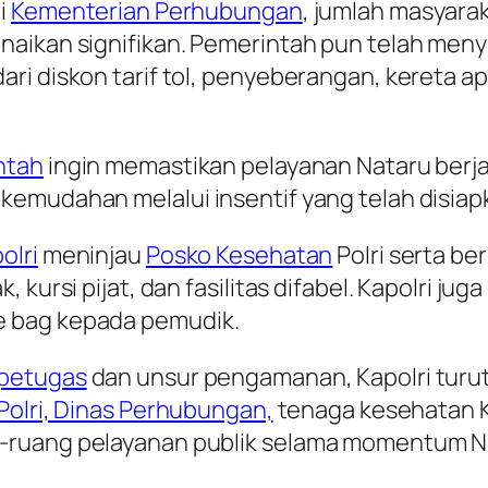
i
Kementerian Perhubungan
, jumlah masyara
naikan signifikan. Pemerintah pun telah meny
ri diskon tarif tol, penyeberangan, kereta ap
ntah
ingin memastikan pelayanan Nataru berja
emudahan melalui insentif yang telah disiap
olri
meninjau
Posko Kesehatan
Polri serta ber
, kursi pijat, dan fasilitas difabel. Kapolri 
e bag kepada pemudik.
petugas
dan unsur pengamanan, Kapolri turu
 Polri, Dinas Perhubungan,
tenaga kesehatan K
-ruang pelayanan publik selama momentum N