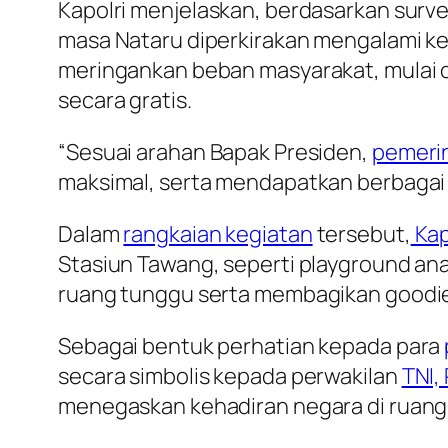
Kapolri menjelaskan, berdasarkan surve
masa Nataru diperkirakan mengalami ke
meringankan beban masyarakat, mulai da
secara gratis.
“Sesuai arahan Bapak Presiden,
pemeri
maksimal, serta mendapatkan berbagai k
Dalam
rangkaian kegiatan
tersebut,
Kap
Stasiun Tawang, seperti playground anak
ruang tunggu serta membagikan goodi
Sebagai bentuk perhatian kepada para
secara simbolis kepada perwakilan
TNI,
menegaskan kehadiran negara di ruang