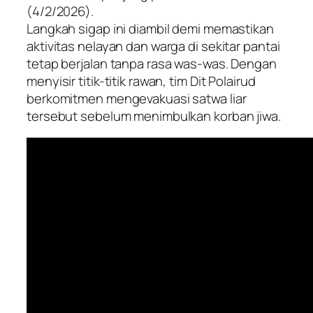
(4/2/2026).
Langkah sigap ini diambil demi memastikan
aktivitas nelayan dan warga di sekitar pantai
tetap berjalan tanpa rasa was-was. Dengan
menyisir titik-titik rawan, tim Dit Polairud
berkomitmen mengevakuasi satwa liar
tersebut sebelum menimbulkan korban jiwa.