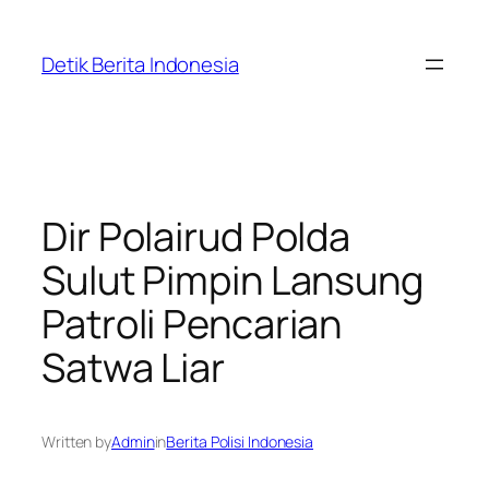
Skip
to
Detik Berita Indonesia
content
Dir Polairud Polda
Sulut Pimpin Lansung
Patroli Pencarian
Satwa Liar
Written by
Admin
in
Berita Polisi Indonesia