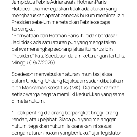
Jampidsus Febrie Adriansyah, Hotman Paris
Hutapea. Dia menegaskan tidak ada aturan yang
mengharuskan aparat penegak hukum meminta izin
Presiden sebelum menetapkan Febrie sebagai
tersangka.
“Pernyataan dari Hotman Paris itu tidak berdasar.
Jadi tidak ada satu aturan pun yang mengatakan
bahwa menangkap seorang jaksa itu harus izin
Presiden,” kata Soedeson dalam keterangan tertulis,
Minggu (19/7/2026).
Soedeson menyebutkan aturan imunitas jaksa
dalam Undang-Undang Kejaksaan sudah dibatalkan
oleh Mahkamah Konstitusi (MK). Dia menekankan
setiap warga negara memiliki kedudukan yang sama
di mata hukum.
“Tidak penting dia orang berpangkat tinggi, orang
rendah, atau pejabat. Siapa pun yang melanggar
hukum, tegakkan hukum, laksanakan ini sesuai
dengan aturan hukum yang berlaku,” ujar legislator