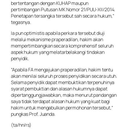
bertentangan dengan KUHAP maupun
pertimbangan Putusan MK Nomor 21/PUU-XII/2014.
Penetapan tersangka tersebut sah secara hukum,”
tegasnya.
Ia pun optimistis apabila perkara tersebut diuji
melalui mekanisme praperadilan, hakim akan
mempertimbangkan secara komprehensif seluruh
aspek hukum yang melatarbelakangi tindakan
penyidik.
“Apabila FA mengajukan praperadilan, hakim tentu
akan menilai seluruh proses penyidikan secara utuh.
Selama penyidik dapat membuktikan terpenuhinya
syarat pembuktian dan alasan hukumnya dapat
dipertanggungjawabkan, maka menurut pandangan
saya tidak terdapat alasan hukum yang kuat bagi
hakim untuk mengabulkan permohonan tersebut,”
pungkas Prof. Juanda.
(ta/hn/rs)