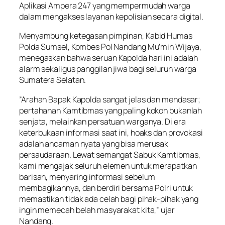
Aplikasi Ampera 247 yang mempermudah warga
dalam mengakses layanan kepolisian secara digital.
​Menyambung ketegasan pimpinan, Kabid Humas
Polda Sumsel, Kombes Pol Nandang Mu’min Wijaya,
menegaskan bahwa seruan Kapolda hari ini adalah
alarm sekaligus panggilan jiwa bagi seluruh warga
Sumatera Selatan.
​”Arahan Bapak Kapolda sangat jelas dan mendasar;
pertahanan Kamtibmas yang paling kokoh bukanlah
senjata, melainkan persatuan warganya. Di era
keterbukaan informasi saat ini, hoaks dan provokasi
adalah ancaman nyata yang bisa merusak
persaudaraan. Lewat semangat Sabuk Kamtibmas,
kami mengajak seluruh elemen untuk merapatkan
barisan, menyaring informasi sebelum
membagikannya, dan berdiri bersama Polri untuk
memastikan tidak ada celah bagi pihak-pihak yang
ingin memecah belah masyarakat kita,” ujar
Nandang.