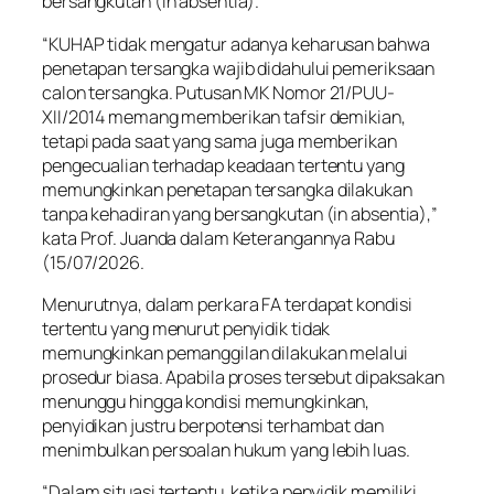
bersangkutan (in absentia).
“KUHAP tidak mengatur adanya keharusan bahwa
penetapan tersangka wajib didahului pemeriksaan
calon tersangka. Putusan MK Nomor 21/PUU-
XII/2014 memang memberikan tafsir demikian,
tetapi pada saat yang sama juga memberikan
pengecualian terhadap keadaan tertentu yang
memungkinkan penetapan tersangka dilakukan
tanpa kehadiran yang bersangkutan (in absentia),”
kata Prof. Juanda dalam Keterangannya Rabu
(15/07/2026.
Menurutnya, dalam perkara FA terdapat kondisi
tertentu yang menurut penyidik tidak
memungkinkan pemanggilan dilakukan melalui
prosedur biasa. Apabila proses tersebut dipaksakan
menunggu hingga kondisi memungkinkan,
penyidikan justru berpotensi terhambat dan
menimbulkan persoalan hukum yang lebih luas.
“Dalam situasi tertentu, ketika penyidik memiliki