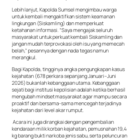
​Lebih lanjut, Kapolda Sumsel mengimbau warga
untuk kembali mengaktifkan sistem keamanan
lingkungan (Siskamling) dan memperkuat
ketahanan informasi. “Saya mengajak seluruh
masyarakat untuk perkuat kembali Siskamling dan
jangan mudah terprovokasi oleh isu yang memecah
belah,” pesannya dengan nada tegas namun
merangkul.
​Bagi Kapolda, tingginya angka pengungkapan kasus
kejahatan (678 perkara sepanjang Januari–Juni
2026) bukanlah kebanggaan utama. Kebanggaan
sejati bagi institusi kepolisian adalah ketika berhasil
mengubah mindset masyarakat agar mampu secara
proaktif dan bersama-sama mencegah terjadinya
kejahatan dari level akar rumput.
​ Acara ini juga dirangkai dengan pengembalian
kendaraan milik korban kejahatan, pemusnahan 19,4
kg barang bukti narkoba jenis sabu, serta peluncuran