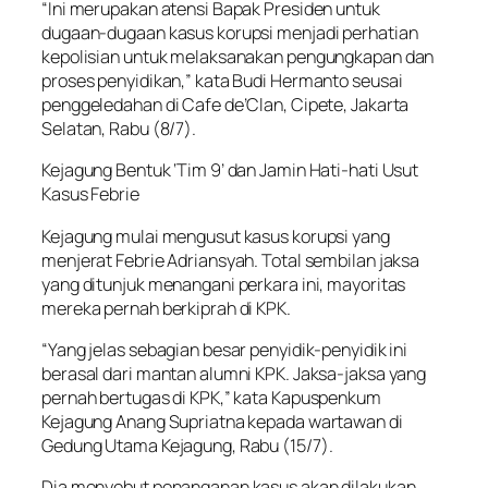
“Ini merupakan atensi Bapak Presiden untuk
dugaan-dugaan kasus korupsi menjadi perhatian
kepolisian untuk melaksanakan pengungkapan dan
proses penyidikan,” kata Budi Hermanto seusai
penggeledahan di Cafe de’Clan, Cipete, Jakarta
Selatan, Rabu (8/7).
Kejagung Bentuk ‘Tim 9’ dan Jamin Hati-hati Usut
Kasus Febrie
Kejagung mulai mengusut kasus korupsi yang
menjerat Febrie Adriansyah. Total sembilan jaksa
yang ditunjuk menangani perkara ini, mayoritas
mereka pernah berkiprah di KPK.
“Yang jelas sebagian besar penyidik-penyidik ini
berasal dari mantan alumni KPK. Jaksa-jaksa yang
pernah bertugas di KPK,” kata Kapuspenkum
Kejagung Anang Supriatna kepada wartawan di
Gedung Utama Kejagung, Rabu (15/7).
Dia menyebut penanganan kasus akan dilakukan