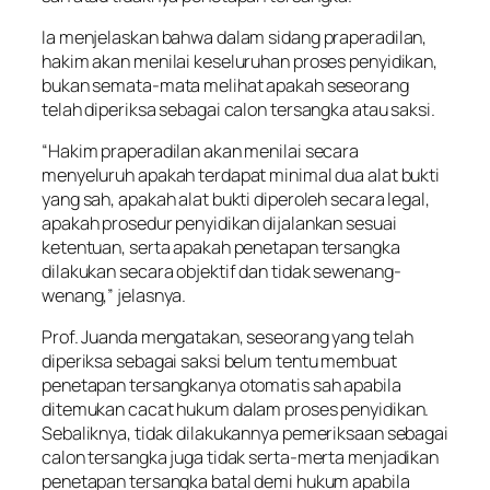
Ia menjelaskan bahwa dalam sidang praperadilan,
hakim akan menilai keseluruhan proses penyidikan,
bukan semata-mata melihat apakah seseorang
telah diperiksa sebagai calon tersangka atau saksi.
“Hakim praperadilan akan menilai secara
menyeluruh apakah terdapat minimal dua alat bukti
yang sah, apakah alat bukti diperoleh secara legal,
apakah prosedur penyidikan dijalankan sesuai
ketentuan, serta apakah penetapan tersangka
dilakukan secara objektif dan tidak sewenang-
wenang,” jelasnya.
Prof. Juanda mengatakan, seseorang yang telah
diperiksa sebagai saksi belum tentu membuat
penetapan tersangkanya otomatis sah apabila
ditemukan cacat hukum dalam proses penyidikan.
Sebaliknya, tidak dilakukannya pemeriksaan sebagai
calon tersangka juga tidak serta-merta menjadikan
penetapan tersangka batal demi hukum apabila