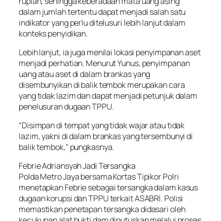
rupiah, sehingga keberadaan mata uang asing
dalam jumlah tertentu dapat menjadi salah satu
indikator yang perlu ditelusuri lebih lanjut dalam
konteks penyidikan.
Lebih lanjut, ia juga menilai lokasi penyimpanan aset
menjadi perhatian. Menurut Yunus, penyimpanan
uang atau aset di dalam brankas yang
disembunyikan di balik tembok merupakan cara
yang tidak lazim dan dapat menjadi petunjuk dalam
penelusuran dugaan TPPU.
“Disimpan di tempat yang tidak wajar atau tidak
lazim, yakni di dalam brankas yang tersembunyi di
balik tembok,” pungkasnya.
Febrie Adriansyah Jadi Tersangka
Polda Metro Jaya bersama Kortas Tipikor Polri
menetapkan Febrie sebagai tersangka dalam kasus
dugaan korupsi dan TPPU terkait ASABRI. Polisi
memastikan penetapan tersangka didasari oleh
kecukupan alat bukti dam diputuskan melalui proses