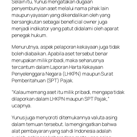
Selain itu, Yunus mengatakan dugaan
penyembunyian aset melalui nama pihak lain
maupun yayasan yang dikendalikan oleh yang
bersangkutan sebagai beneficial owner juga
menjadi indikator yang patut didalami oleh aparat
penegak hukum.
Menurutnya, aspek pelaporan kekayaan juga tidak
boleh diabaikan. Apabila aset tersebut benar
merupakan milik pribadi, maka seharusnya
tercantum dalam Laporan Harta Kekayaan
Penyelenggara Negara (LHKPN) maupun Surat
Pemberitahuan (SPT) Pajak.
“Kalau memang aset itu milik pribadi, mengapa tidak
dilaporkan dalam LHKPN maupun SPT Pajak,”
ucapnya.
Yunus juga menyoroti ditemukannya valuta asing
dalam temuan tersebut. Ia mengingatkan bahwa
alat pembayaran yang sah di Indonesia adalah